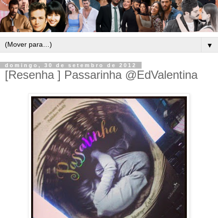
▼
domingo, 30 de setembro de 2012
[Resenha ] Passarinha @EdValentina