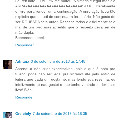
Lauren kate... FALLEN me matou. A história é legal mas ela
ARRAAAAAAAAAAAAAAAAAAAAAAAAASTOU literalmente
o livro para render uma continuação. A enrolação ficou tão
explícita que desisti de continuar a ler a série. Não gosto de
ser ROUBADA pelo autor. Respeito todos e dificilmente falo
mal de um livro mas acredito que o respeito deva ser de
mão dupla.
Beeeeeeeeeeeeijo
Responder
Adriana
3 de setembro de 2013 às 17:48
Aprendi a não criar expectativas, pois o que é bom pra
fulano, pode não ser legal pra sicrano! Até pelo estilo de
leitura que cada um gosta né, mas lendo sua resenha, eu
infelizmente tb nao gostei e nao tenho vontade de ler esse
livro! Bjão!
Responder
Greiciely
7 de setembro de 2013 às 18:35