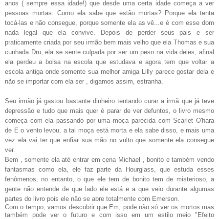
anos ( sempre essa idade!) que desde uma certa idade começa a ver
pessoas mortas. Como ela sabe que estão mortas? Porque ela tenta
tocá-las e não consegue, porque somente ela as vê...e é com esse dom
nada legal que ela convive. Depois de perder seus pais e ser
praticamente criada por seu irmão bem mais velho que ela Thomas e sua
cunhada Dru, ela se sente culpada por ser um peso na vida deles, afinal
ela perdeu a bolsa na escola que estudava e agora tem que voltar a
escola antiga onde somente sua melhor amiga Lilly parece gostar dela e
não se importar com ela ser , digamos assim, estranha.
Seu irmão já gastou bastante dinheiro tentando curar a irmã que já teve
depressão e tudo que mais quer é parar de ver defuntos, o livro mesmo
começa com ela passando por uma moça parecida com Scarlet O'hara
de E o vento levou, a tal moça está morta e ela sabe disso, e mais uma
vez ela vai ter que enfiar sua mão no vulto que somente ela consegue
ver.
Bem , somente ela até entrar em cena Michael , bonito e também vendo
fantasmas como ela, ele faz parte da Hourglass, que estuda esses
fenômenos, no entanto, o que ele tem de bonito tem de misterioso, a
gente não entende de que lado ele está e a que veio durante algumas
partes do livro pois ele não se abre totalmente com Emerson.
Com o tempo, vamos descobrir que Em, pode não só ver os mortos mas
também pode ver o futuro e com isso em um estilo meio "Efeito