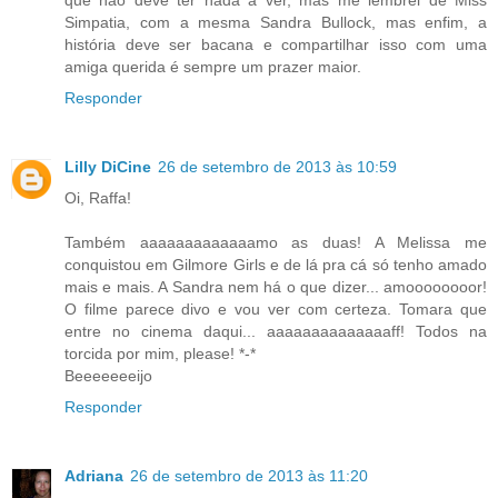
que não deve ter nada a ver, mas me lembrei de Miss
Simpatia, com a mesma Sandra Bullock, mas enfim, a
história deve ser bacana e compartilhar isso com uma
amiga querida é sempre um prazer maior.
Responder
Lilly DiCine
26 de setembro de 2013 às 10:59
Oi, Raffa!
Também aaaaaaaaaaaaamo as duas! A Melissa me
conquistou em Gilmore Girls e de lá pra cá só tenho amado
mais e mais. A Sandra nem há o que dizer... amoooooooor!
O filme parece divo e vou ver com certeza. Tomara que
entre no cinema daqui... aaaaaaaaaaaaaaff! Todos na
torcida por mim, please! *-*
Beeeeeeeijo
Responder
Adriana
26 de setembro de 2013 às 11:20