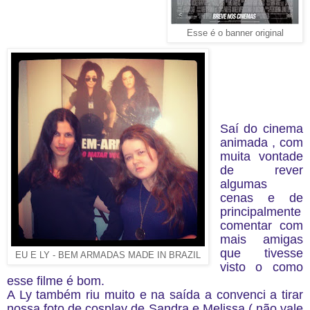
Esse é o banner original
Saí do cinema
animada , com
muita vontade
de rever
algumas
cenas e de
principalmente
comentar com
mais amigas
que tivesse
EU E LY - BEM ARMADAS MADE IN BRAZIL
visto o como
esse filme é bom.
A Ly também riu muito e na saída a convenci a tirar
nossa foto de cosplay de Sandra e Melissa ( não vale