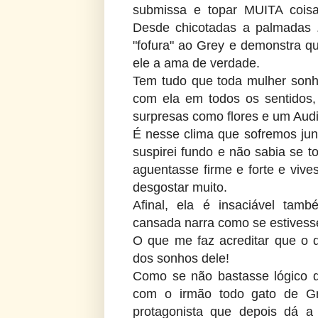
submissa e topar MUITA cois
Desde chicotadas a palmadas 
"fofura" ao Grey e demonstra q
ele a ama de verdade.
Tem tudo que toda mulher sonha
com ela em todos os sentidos
surpresas como flores e um Audi 
É nesse clima que sofremos jun
suspirei fundo e não sabia se t
aguentasse firme e forte e viv
desgostar muito.
Afinal, ela é insaciável tam
cansada narra como se estivesse 
O que me faz acreditar que o 
dos sonhos dele!
Como se não bastasse lógico q
com o irmão todo gato de Gre
protagonista que depois dá a