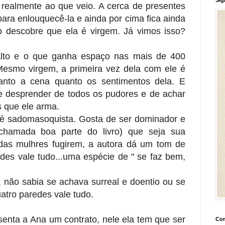
realmente ao que veio. A cerca de presentes
para enlouquecê-la e ainda por cima fica ainda
o descobre que ela é virgem. Já vimos isso?
lto e o que ganha espaço nas mais de 400
 Mesmo virgem, a primeira vez dela com ele é
tanto a cena quanto os sentimentos dela. E
se desprender de todos os pudores e de achar
s que ele arma.
 é sadomasoquista. Gosta de ser dominador e
hamada boa parte do livro) que seja sua
das mulhres fugirem, a autora dá um tom de
des vale tudo...uma espécie de " se faz bem,
, não sabia se achava surreal e doentio ou se
atro paredes vale tudo.
enta a Ana um contrato, nele ela tem que ser
Con