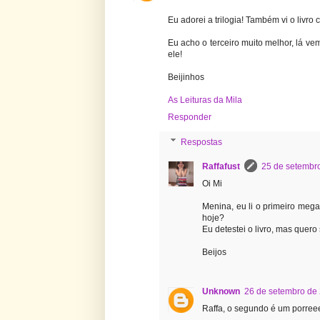
Eu adorei a trilogia! Também vi o liv
Eu acho o terceiro muito melhor, lá v
ele!
Beijinhos
As Leituras da Mila
Responder
Respostas
Raffafust
25 de setembr
Oi Mi
Menina, eu li o primeiro mega
hoje?
Eu detestei o livro, mas quero
Beijos
Unknown
26 de setembro de
Raffa, o segundo é um porree