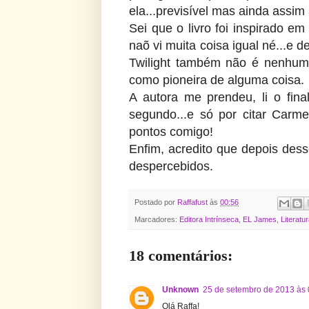
ela...previsível mas ainda assim
Sei que o livro foi inspirado e
naõ vi muita coisa igual né...e
Twilight também não é nenhuma
como pioneira de alguma coisa.
A autora me prendeu, li o fina
segundo...e só por citar Carm
pontos comigo!
Enfim, acredito que depois des
despercebidos.
Postado por
Raffafust
às
00:56
Marcadores:
Editora Intrínseca
,
EL James
,
Literatu
18 comentários:
Unknown
25 de setembro de 2013 às 
Olá Raffa!