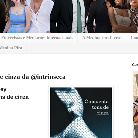
Entrevistas e Mediações Internacionais
A Menina e os Livros
Con
Menina Pira
Cur
e cinza da @intrinseca
rey
ons de cinza