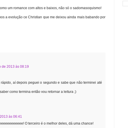
ro como um romance com altos e baixos, não só o sadomasoquismo!
emos a evolução ce Christian que me deixou ainda mais babando por
o de 2013 às 08:19
 rápido, aí depois peguei o segundo e sabe que não terminei até
 saber como termina então vou retornar a leitura ;)
 2013 às 06:41
eeeeeeeeeeee! O terceiro é o melhor deles, dá uma chance!