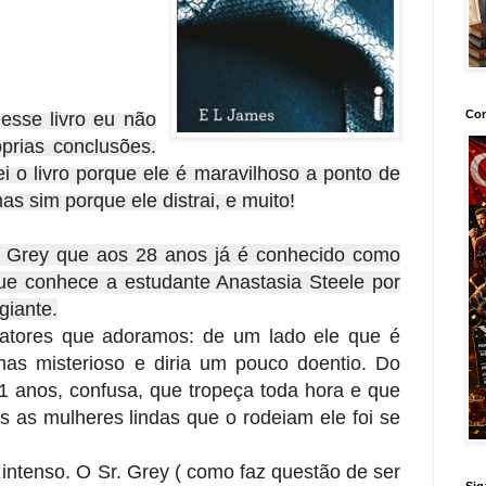
Con
desse livro eu não
róprias conclusões.
 o livro porque ele é maravilhoso a ponto de
as sim porque ele distrai, e muito!
ian Grey que aos 28 anos já é conhecido como
ue conhece a estudante Anastasia Steele por
giante.
fatores que adoramos: de um lado ele que é
mas misterioso e diria um pouco doentio. Do
1 anos, confusa, que tropeça toda hora e que
 as mulheres lindas que o rodeiam ele foi se
é intenso. O Sr. Grey ( como faz questão de ser
Sig