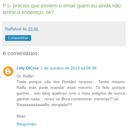
P.s- preciso que enviem o email quem eu ainda não
tenho o endereço, ok?
Raffafust
às
22:46
Compartilhar
6 comentários:
Lilly DiCine
1 de outubro de 2013 às 08:36
Oi, Raffa!
Triste porque não tive Perdão! rsrsrsrs... Tenho mesmo
Raffa mas pode mandar esse mesmo. Tô feliz porque
ganhei... seu blog quebrou com o meu estigma de nunca
ganhar nada... rsrsrs \o/ Bora comemorar, meninas!!! \o/
Raaaaaaaaaaaffa, obrigada!!!!
Beijo
Responder