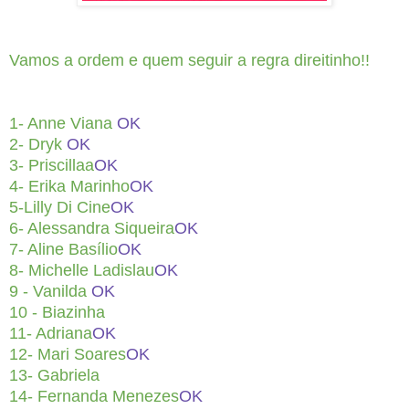
Vamos a ordem e quem seguir a regra direitinho!!
1- Anne Viana
OK
2- Dryk
OK
3- Priscillaa
OK
4- Erika Marinho
OK
5-Lilly Di Cine
OK
6- Alessandra Siqueira
OK
7- Aline Basílio
OK
8- Michelle Ladislau
OK
9 - Vanilda
OK
10 - Biazinha
11- Adriana
OK
12- Mari Soares
OK
13- Gabriela
14- Fernanda Menezes
OK