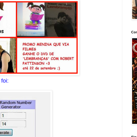
Con
foi:
Sig