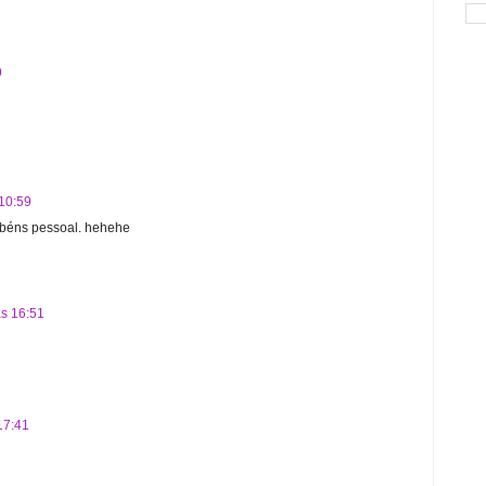
9
10:59
abéns pessoal. hehehe
s 16:51
17:41