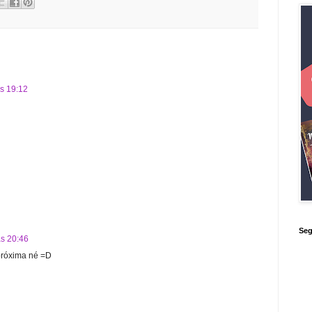
s 19:12
Seg
s 20:46
próxima né =D