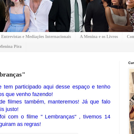
Entrevistas e Mediações Internacionais
A Menina e os Livros
Con
Menina Pira
Cur
branças"
e tem participado aqui desse espaço e tenho
os que venho fazendo!
de filmes também, manteremos! Já que falo
s justo!
oi com o filme " Lembranças" , tivemos 14
guiram as regras!