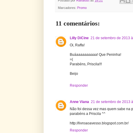
Postado por
Raffafust
às
18:21
Marcadores:
Promo
11 comentários:
Lilly DiCine
21 de setembro de 2013 à
Oi, Raffa!
Buáaaaaaaaaaa! Que Peninha!
=(
Parabéns, Priscila!!!
Beijo
Responder
Anne Viana
21 de setembro de 2013 à
Não foi dessa vez mas quem sabe na 
parabéns a Priscila ^^
http://livroaoavesso.blogspot.com.br/
Responder