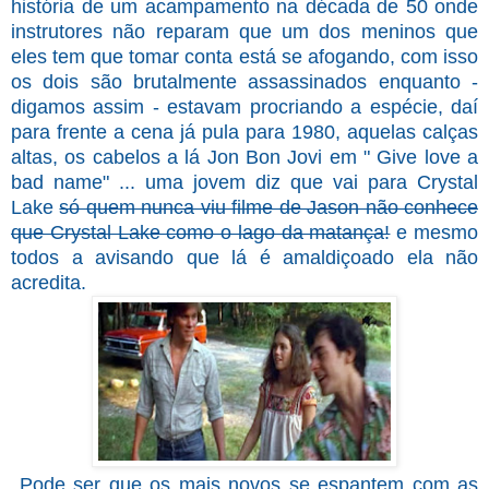
história de um acampamento na década de 50 onde
instrutores não reparam que um dos meninos que
eles tem que tomar conta está se afogando, com isso
os dois são brutalmente assassinados enquanto -
digamos assim - estavam procriando a espécie, daí
para frente a cena já pula para 1980, aquelas calças
altas, os cabelos a lá Jon Bon Jovi em " Give love a
bad name" ... uma jovem diz que vai para Crystal
Lake
só quem nunca viu filme de Jason não conhece
que Crystal Lake como o lago da matança!
e mesmo
todos a avisando que lá é amaldiçoado ela não
acredita.
Pode ser que os mais novos se espantem com as