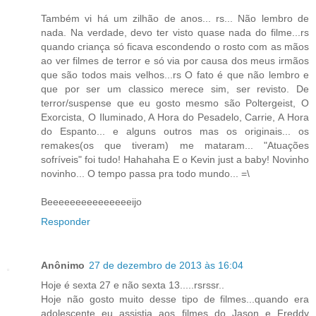
Também vi há um zilhão de anos... rs... Não lembro de
nada. Na verdade, devo ter visto quase nada do filme...rs
quando criança só ficava escondendo o rosto com as mãos
ao ver filmes de terror e só via por causa dos meus irmãos
que são todos mais velhos...rs O fato é que não lembro e
que por ser um classico merece sim, ser revisto. De
terror/suspense que eu gosto mesmo são Poltergeist, O
Exorcista, O Iluminado, A Hora do Pesadelo, Carrie, A Hora
do Espanto... e alguns outros mas os originais... os
remakes(os que tiveram) me mataram... "Atuações
sofríveis" foi tudo! Hahahaha E o Kevin just a baby! Novinho
novinho... O tempo passa pra todo mundo... =\
Beeeeeeeeeeeeeeeijo
Responder
Anônimo
27 de dezembro de 2013 às 16:04
Hoje é sexta 27 e não sexta 13.....rsrssr..
Hoje não gosto muito desse tipo de filmes...quando era
adolescente eu assistia aos filmes do Jason e Freddy