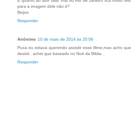
E quanto ao ator falar mal do Rio de Janeiro fica muito feio
para a imagem dele não é?
Beijos
Responder
Anônimo
10 de maio de 2014 às 20:06
Puxa eu estava querendo assistir esse filme,mas acho que
desisti...achei que baseado no Noé da Biblia...
Responder