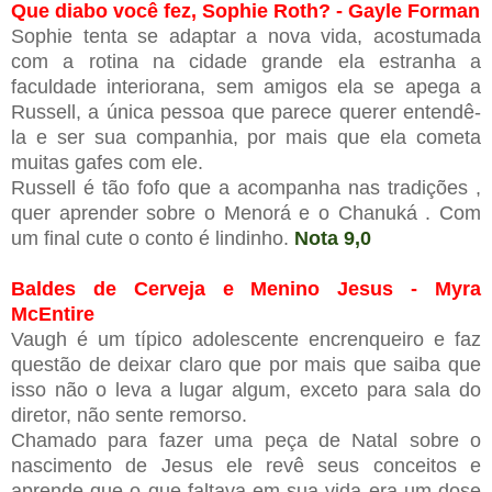
Que diabo você fez, Sophie Roth? - Gayle Forman
Sophie tenta se adaptar a nova vida, acostumada
com a rotina na cidade grande ela estranha a
faculdade interiorana, sem amigos ela se apega a
Russell, a única pessoa que parece querer entendê-
la e ser sua companhia, por mais que ela cometa
muitas gafes com ele.
Russell é tão fofo que a acompanha nas tradições ,
quer aprender sobre o Menorá e o Chanuká . Com
um final cute o conto é lindinho.
Nota 9,0
Baldes de Cerveja e Menino Jesus - Myra
McEntire
Vaugh é um típico adolescente encrenqueiro e faz
questão de deixar claro que por mais que saiba que
isso não o leva a lugar algum, exceto para sala do
diretor, não sente remorso.
Chamado para fazer uma peça de Natal sobre o
nascimento de Jesus ele revê seus conceitos e
aprende que o que faltava em sua vida era um dose