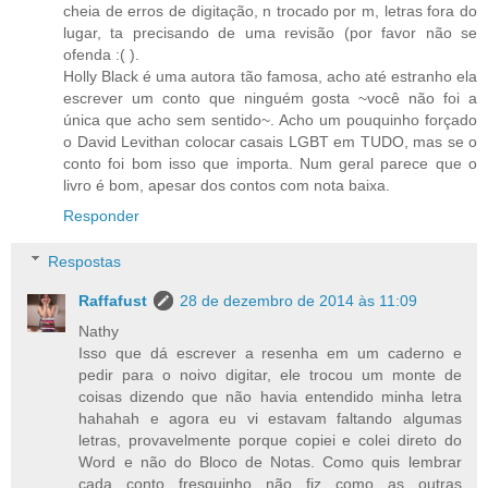
cheia de erros de digitação, n trocado por m, letras fora do
lugar, ta precisando de uma revisão (por favor não se
ofenda :( ).
Holly Black é uma autora tão famosa, acho até estranho ela
escrever um conto que ninguém gosta ~você não foi a
única que acho sem sentido~. Acho um pouquinho forçado
o David Levithan colocar casais LGBT em TUDO, mas se o
conto foi bom isso que importa. Num geral parece que o
livro é bom, apesar dos contos com nota baixa.
Responder
Respostas
Raffafust
28 de dezembro de 2014 às 11:09
Nathy
Isso que dá escrever a resenha em um caderno e
pedir para o noivo digitar, ele trocou um monte de
coisas dizendo que não havia entendido minha letra
hahahah e agora eu vi estavam faltando algumas
letras, provavelmente porque copiei e colei direto do
Word e não do Bloco de Notas. Como quis lembrar
cada conto fresquinho não fiz como as outras