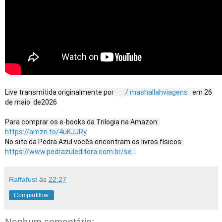
Live transmitida originalmente por 
 / mashallahviagens  
 em 26 
de maio  de2026

Para comprar os e-books da Trilogia na Amazon: 
https://amzn.to/4uKJJRy
No site da Pedra Azul vocês encontram os livros físicos: 
https://www.pedrazuleditora.com.br/se...
Raffafust
às
22:27
Compartilhar
Nenhum comentário: