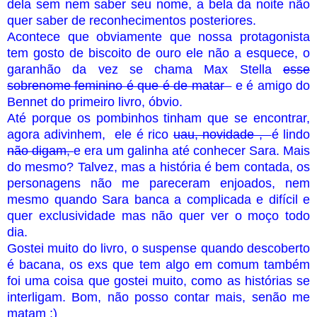
dela sem nem saber seu nome, a bela da noite não
quer saber de reconhecimentos posteriores.
Acontece que obviamente que nossa protagonista
tem gosto de biscoito de ouro ele não a esquece, o
garanhão da vez se chama Max Stella
esse
sobrenome feminino é que é de matar
e é amigo do
Bennet do primeiro livro, óbvio.
Até porque os pombinhos tinham que se encontrar,
agora adivinhem, ele é rico
uau, novidade ,
é lindo
não digam,
e era um galinha até conhecer Sara. Mais
do mesmo? Talvez, mas a história é bem contada, os
personagens não me pareceram enjoados, nem
mesmo quando Sara banca a complicada e difícil e
quer exclusividade mas não quer ver o moço todo
dia.
Gostei muito do livro, o suspense quando descoberto
é bacana, os exs que tem algo em comum também
foi uma coisa que gostei muito, como as histórias se
interligam. Bom, não posso contar mais, senão me
matam ;)