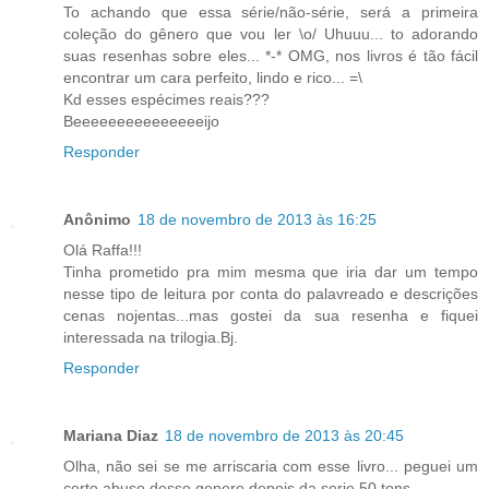
To achando que essa série/não-série, será a primeira
coleção do gênero que vou ler \o/ Uhuuu... to adorando
suas resenhas sobre eles... *-* OMG, nos livros é tão fácil
encontrar um cara perfeito, lindo e rico... =\
Kd esses espécimes reais???
Beeeeeeeeeeeeeeeijo
Responder
Anônimo
18 de novembro de 2013 às 16:25
Olá Raffa!!!
Tinha prometido pra mim mesma que iria dar um tempo
nesse tipo de leitura por conta do palavreado e descrições
cenas nojentas...mas gostei da sua resenha e fiquei
interessada na trilogia.Bj.
Responder
Mariana Diaz
18 de novembro de 2013 às 20:45
Olha, não sei se me arriscaria com esse livro... peguei um
certo abuso desse genero depois da serie 50 tons.