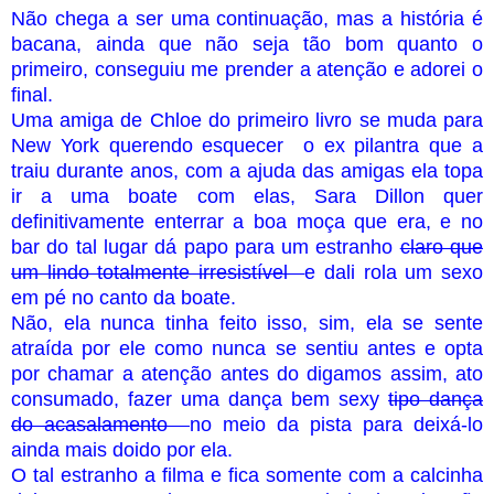
Não chega a ser uma continuação, mas a história é
bacana, ainda que não seja tão bom quanto o
primeiro, conseguiu me prender a atenção e adorei o
final.
Uma amiga de Chloe do primeiro livro se muda para
New York querendo esquecer o ex pilantra que a
traiu durante anos, com a ajuda das amigas ela topa
ir a uma boate com elas, Sara Dillon quer
definitivamente enterrar a boa moça que era, e no
bar do tal lugar dá papo para um estranho
claro que
um lindo totalmente irresistível
e dali rola um sexo
em pé no canto da boate.
Não, ela nunca tinha feito isso, sim, ela se sente
atraída por ele como nunca se sentiu antes e opta
por chamar a atenção antes do digamos assim, ato
consumado, fazer uma dança bem sexy
tipo dança
do acasalamento
no meio da pista para deixá-lo
ainda mais doido por ela.
O tal estranho a filma e fica somente com a calcinha