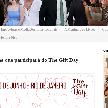
Entrevistas e Mediações Internacionais
A Menina e os Livros
Con
Menina Pira
Cur
s que participará do The Gift Day