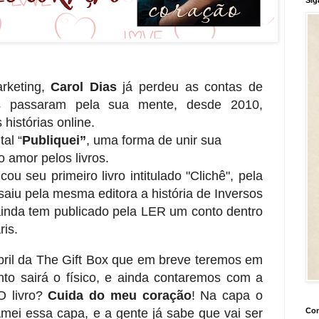
rketing,
Carol Dias
já perdeu as contas de
ios passaram pela sua mente, desde 2010,
histórias online.
tal “
Publiquei”
, uma forma de unir sua
 amor pelos livros.
ou seu primeiro livro intitulado "Clichê", pela
saiu pela mesma editora a história de Inversos
ainda tem publicado pela LER um conto dentro
ris.
bril da The Gift Box que em breve teremos em
to sairá o físico, e ainda contaremos com a
O livro?
Cuida do meu coração
! Na capa o
Con
mei essa capa, e a gente já sabe que vai ser