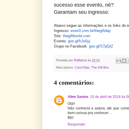
sucesso esse evento, né?
Garantam seu ingresso:
Abaixo segue as informações e os links do 
Ingresso:
even3.com.br/
thegiftday
Site:
thegiftboxbr.com
Evento:
goo.gl/hJs6yj
Grupo no Facebook:
goo.gl/S7pQrZ
Postado por
Raffafust
às
22:14
Marcadores:
Carol Dias
,
The Gift Box
4 comentários:
Aline Santos
10 de abril de 2018 às 0
Olá!!
Não conhecia a autora, até que come
bem curiosa pra conhecer ...
Bjs!
Responder