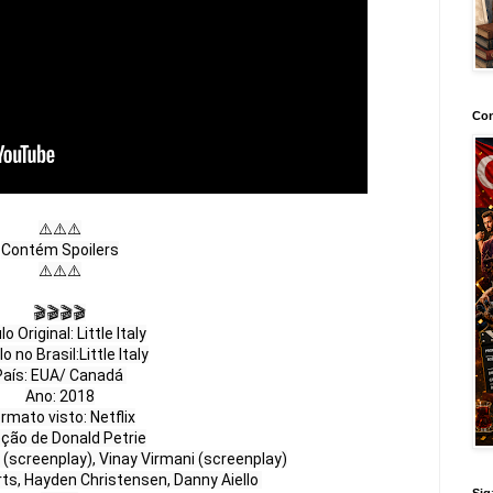
Con
⚠️⚠️⚠️

Contém Spoilers

⚠️⚠️⚠️

🎬🎬🎬🎬

lo Original: Little Italy

o no Brasil:Little Italy

aís: EUA/ Canadá 

Ano: 2018

rmato visto: Netflix

eção de Donald Petrie

 (screenplay), Vinay Virmani (screenplay)

s, Hayden Christensen, Danny Aiello 
Sig