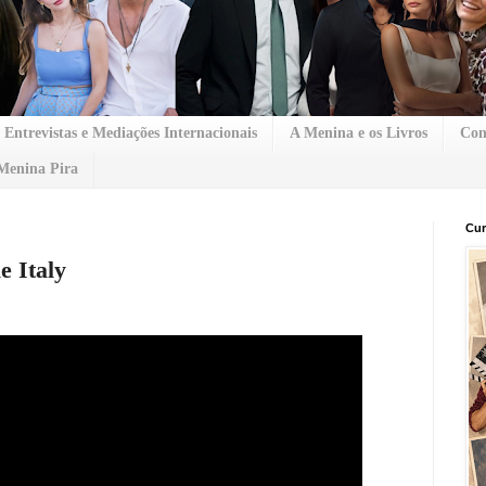
Entrevistas e Mediações Internacionais
A Menina e os Livros
Con
Menina Pira
Cur
e Italy