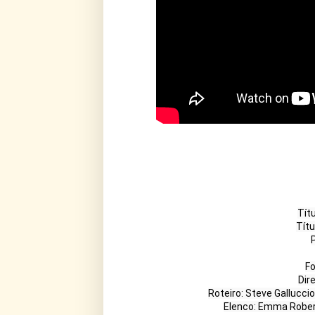
Títu
Títul
P
Fo
Dir
Roteiro: Steve Galluccio
Elenco: Emma Robert