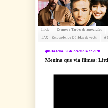
Início
Eventos e Tardes de autógrafos
FAQ - Respondendo Dúvidas de vocês
A 
quarta-feira, 30 de dezembro de 2020
Menina que via filmes: Littl