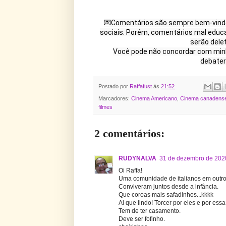
💌Comentários são sempre bem-vindo
sociais. Porém, comentários mal educa
serão dele
Você pode não concordar com minh
debater
Postado por
Raffafust
às
21:52
Marcadores:
Cinema Americano
,
Cinema canadens
filmes
2 comentários:
RUDYNALVA
31 de dezembro de 202
Oi Raffa!
Uma comunidade de italianos em outro
Conviveram juntos desde a infância.
Que coroas mais safadinhos...kkkk
Ai que lindo! Torcer por eles e por essa
Tem de ter casamento.
Deve ser fofinho.