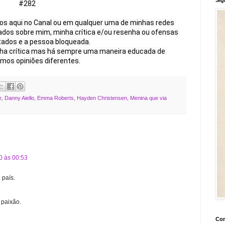
#282

s aqui no Canal ou em qualquer uma de minhas redes 
dos sobre mim, minha crítica e/ou resenha ou ofensas 
tados e a pessoa bloqueada.

a crítica mas há sempre uma maneira educada de 
mos opiniões diferentes.
e
,
Danny Aiello
,
Emma Roberts
,
Hayden Christensen
,
Menina que via
0 às 00:53
 país.
 paixão.
Con