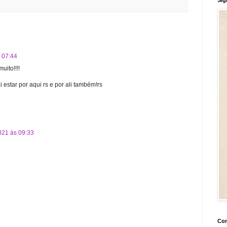
s 07:44
uito!!!!
i estar por aqui rs e por ali também!rs
2021 às 09:33
Con