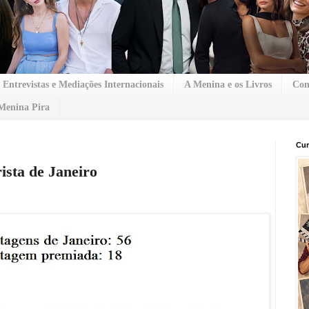
Entrevistas e Mediações Internacionais
A Menina e os Livros
Con
Menina Pira
Cur
sta de Janeiro