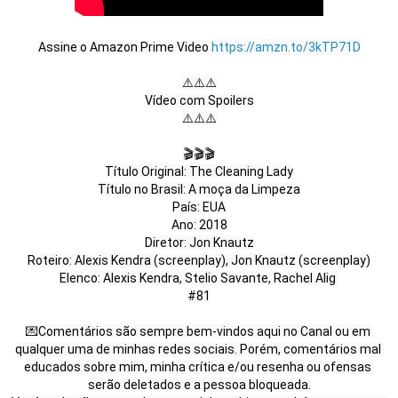
Assine o Amazon Prime Video 
https://amzn.to/3kTP71D
⚠️⚠️⚠️

Vídeo com Spoilers

⚠️⚠️⚠️

🎬🎬🎬

Título Original: The Cleaning Lady

Título no Brasil: A moça da Limpeza

País: EUA

Ano: 2018

Diretor: Jon Knautz

Roteiro: Alexis Kendra (screenplay), Jon Knautz (screenplay)

Elenco: Alexis Kendra, Stelio Savante, Rachel Alig 
#81

💌Comentários são sempre bem-vindos aqui no Canal ou em 
qualquer uma de minhas redes sociais. Porém, comentários mal 
educados sobre mim, minha crítica e/ou resenha ou ofensas 
serão deletados e a pessoa bloqueada.
