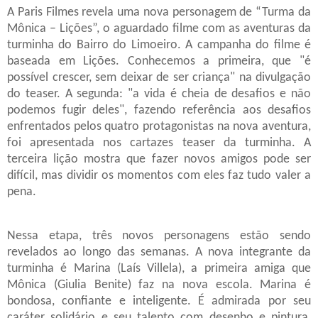
A Paris Filmes revela uma nova personagem de “Turma da
Mônica – Lições”, o aguardado filme com as aventuras da
turminha do Bairro do Limoeiro. A campanha do filme é
baseada em Lições. Conhecemos a primeira, que "é
possível crescer, sem deixar de ser criança" na divulgação
do teaser. A segunda: "a vida é cheia de desafios e não
podemos fugir deles", fazendo referência aos desafios
enfrentados pelos quatro protagonistas na nova aventura,
foi apresentada nos cartazes teaser da turminha. A
terceira lição mostra que fazer novos amigos pode ser
difícil, mas dividir os momentos com eles faz tudo valer a
pena.
Nessa etapa, três novos personagens estão sendo
revelados ao longo das semanas. A nova integrante da
turminha é Marina (Laís Villela), a primeira amiga que
Mônica (Giulia Benite) faz na nova escola. Marina é
bondosa, confiante e inteligente. É admirada por seu
caráter solidário e seu talento com desenho e pintura,