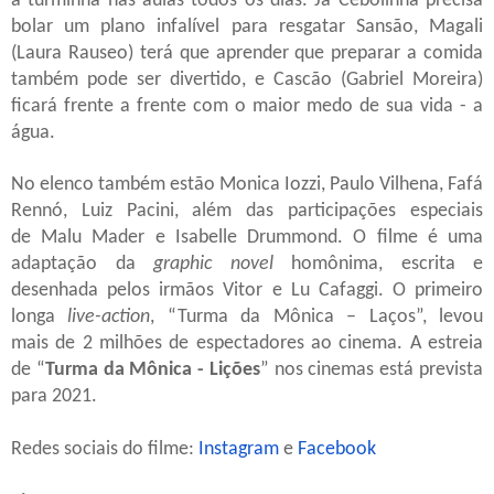
a turminha nas aulas todos os dias. Já Cebolinha precisa
bolar um plano infalível para resgatar Sansão, Magali
(Laura Rauseo) terá que aprender que preparar a comida
também pode ser divertido, e Cascão (Gabriel Moreira)
ficará frente a frente com o maior medo de sua vida - a
água.
No
elenco também estão Monica Iozzi, Paulo Vilhena, Fafá
Rennó, Luiz Pacini, além das participações especiais
de Malu Mader e Isabelle Drummond. O filme é uma
adaptação da
graphic novel
homônima, escrita e
desenhada pelos irmãos Vitor e Lu Cafaggi. O primeiro
longa
live-action
, “Turma da Mônica – Laços”, levou
mais de 2 milhões de espectadores ao cinema. A estreia
de “
Turma da Mônica - Lições
” nos cinemas está prevista
para 2021.
Redes sociais do filme:
Instagram
e
Facebook