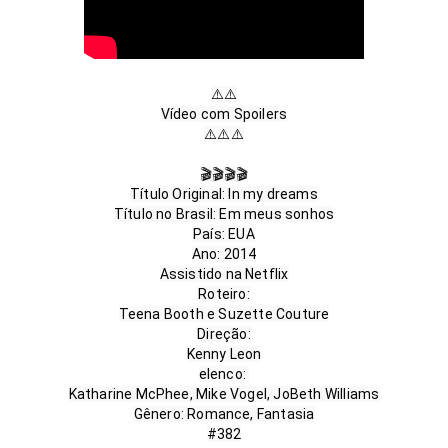
⚠️⚠️

Vídeo com Spoilers

⚠️⚠️⚠️

🎬🎬🎬🎬

Título Original: In my dreams

Título no Brasil: Em meus sonhos

País: EUA

Ano: 2014

Assistido na Netflix

Roteiro:

Teena Booth e Suzette Couture

Direção:

Kenny Leon

elenco: 

Katharine McPhee, Mike Vogel, JoBeth Williams

Gênero: Romance, Fantasia
#382