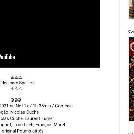
Con
⚠️⚠️⚠️

ídeo com Spoilers

⚠️⚠️⚠️

🎬🎬🎬
021 na Netflix / 1h 35min / Comédia
eção: Nicolas Cuche
colas Cuche, Laurent Turner
Jugnot, Tom Leeb, François Morel
o original Pourris gâtés
Sig