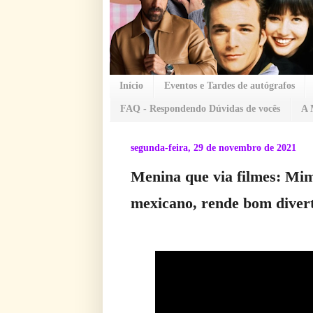
Início
Eventos e Tardes de autógrafos
FAQ - Respondendo Dúvidas de vocês
A 
segunda-feira, 29 de novembro de 2021
Menina que via filmes: Mim
mexicano, rende bom divert