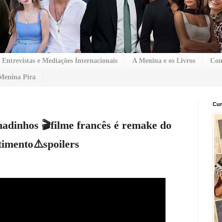
Entrevistas e Mediações Internacionais
A Menina e os Livros
Con
Menina Pira
Cur
adinhos 🎬filme francês é remake do
imento⚠️spoilers