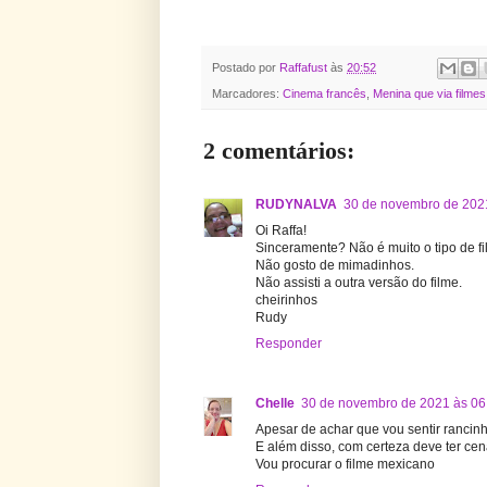
Postado por
Raffafust
às
20:52
Marcadores:
Cinema francês
,
Menina que via filmes
2 comentários:
RUDYNALVA
30 de novembro de 202
Oi Raffa!
Sinceramente? Não é muito o tipo de f
Não gosto de mimadinhos.
Não assisti a outra versão do filme.
cheirinhos
Rudy
Responder
Chelle
30 de novembro de 2021 às 06
Apesar de achar que vou sentir rancin
E além disso, com certeza deve ter ce
Vou procurar o filme mexicano