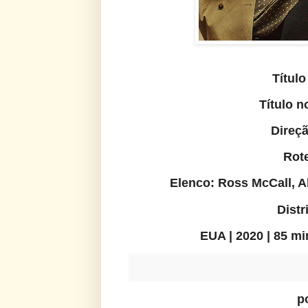
Título
Título n
Direçã
Rote
Elenco: Ross McCall, Al
Distr
EUA | 2020 | 85 m
p