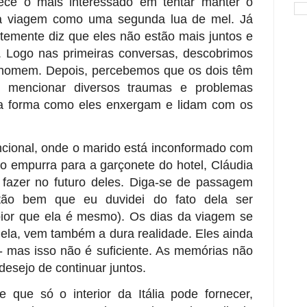
rece o mais interessado em tentar manter o
 a viagem como uma segunda lua de mel. Já
ntemente diz que eles não estão mais juntos e
. Logo nas primeiras conversas, descobrimos
 homem. Depois, percebemos que os dois têm
ão mencionar diversos traumas e problemas
m a forma como eles enxergam e lidam com os
cional, onde o marido está inconformado com
o empurra para a garçonete do hotel, Cláudia
fazer no futuro deles. Diga-se de passagem
 tão bem que eu duvidei do fato dela ser
pior que ela é mesmo). Os dias da viagem se
ela, vem também a dura realidade. Eles ainda
mas isso não é suficiente. As memórias não
desejo de continuar juntos.
que só o interior da Itália pode fornecer,