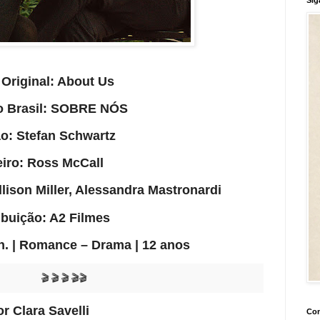
 Original: About Us
o Brasil:
SOBRE NÓS
o: Stefan Schwartz
iro: Ross McCall
lison Miller, Alessandra Mastronardi
ibuição: A2 Filmes
in. | Romance – Drama | 12 anos
🎬
🎬
🎬
🎬🎬
or Clara Savelli
Con