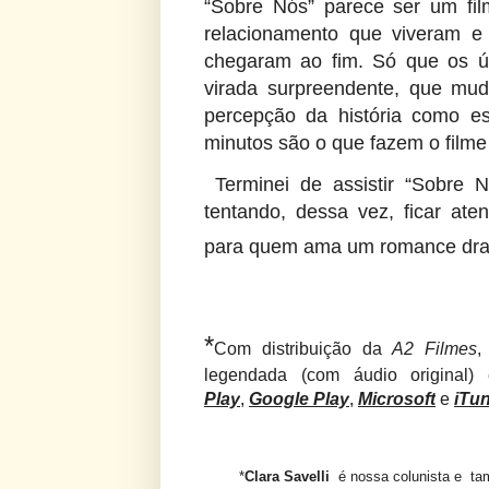
“Sobre Nós” parece ser um fil
relacionamento que viveram e 
chegaram ao fim. Só que os úl
virada surpreendente, que mud
percepção da história como es
minutos são o que fazem o filme 
Terminei de assistir “Sobre 
tentando, dessa vez, ficar at
para quem ama um romance dra
*
Com distribuição da
A2 Filmes
,
legendada (com áudio original
Play
,
Google Play
,
Microsoft
e
iTu
*
Clara Savelli
é nossa colunista e t