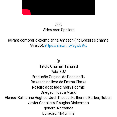
⚠️⚠️

Vídeo com Spoilers

📘Para comprar o exemplar na Amazon ( no Brasil se chama 
Atraído):
https://amzn.to/3gwB8xv
🎬

Título Original: Tangled

País: EUA

Produção Original da Passionflix

Baseado no livro de Emma Chase

Roteiro adaptado: Mary Pocrnic

Direção: Tosca Musk 

Elenco: Katherine Hughes, Josh Plasse, Katherine Barber, Ruben 
Javier Caballero, Douglas Dickerman

gênero: Romance

Duração: 1h45mins