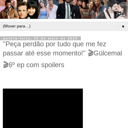
▼
quinta-feira, 25 de maio de 2023
"Peça perdão por tudo que me fez
passar até esse momento!" 🎬Gülcemal
🎬6º ep com spoilers