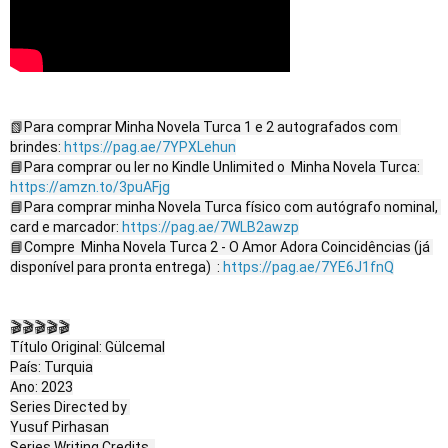
📗Para comprar Minha Novela Turca 1 e 2 autografados com 
brindes: 
https://pag.ae/7YPXLehun
📘Para comprar ou ler no Kindle Unlimited o  Minha Novela Turca: 
https://amzn.to/3puAFjg
📘Para comprar minha Novela Turca físico com autógrafo nominal, 
card e marcador: 
https://pag.ae/7WLB2awzp
📘Compre  Minha Novela Turca 2 - O Amor Adora Coincidências (já 
disponível para pronta entrega)  : 
https://pag.ae/7YE6J1fnQ
🎬🎬🎬🎬🎬

Título Original: Gülcemal

País: Turquia

Ano: 2023

Series Directed by 

Yusuf Pirhasan

Series Writing Credits  
