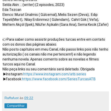
Selda Akin ... (writer) (2 episodes, 2023)

Eda Tezcan

Elenco: Murat Ünalmis ( Gülcemal), Melis Sezen (Deva),  Edip 
Tepeli(Mert),  Nilay Erdönmez ( Gülendam),  Cahit Gök ( Vefa), 
Meltem Akçöl (Ipek), Nilüfer Açikalin (Gara Ana), Sema Kecik (Zafer)

👉Para saber como assistir produções turcas entre em contato 
com os donos das páginas abaixo.

Não posto capítulos em meu Canal, não passo links pois não tenho 
autorização ( os canais não me pertencem!) e não legendo 
nenhuma novela. Apenas comento sobre as novelas e filmes 
turcos aqui no Canal.

Não peça links ou seu comentário será deletado. Obrigada

 ▶️Instagram 
https://www.instagram.com/atb.series
 ▶️Facebook 
https://www.facebook.com/SeriesTurcasATB
Raffafust
às
09:22
Compartilhar