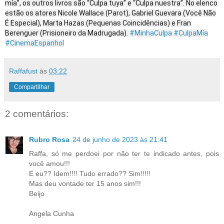
mía”, os outros livros são “Culpa tuya” e “Culpa nuestra”. No elenco
estão os atores Nicole Wallace (Parot), Gabriel Guevara (Você Não
É Especial), Marta Hazas (Pequenas Coincidências) e Fran
Berenguer (Prisioneiro da Madrugada).
#MinhaCulpa
#CulpaMía
#CinemaEspanhol
Raffafust
às
03:22
Compartilhar
2 comentários:
Rubro Rosa
24 de junho de 2023 às 21:41
Raffa, só me perdoei por não ter te indicado antes, pois
você amou!!!
E eu?? Idem!!!! Tudo errado?? Sim!!!!!
Mas deu vontade ter 15 anos sim!!!
Beijo
Angela Cunha