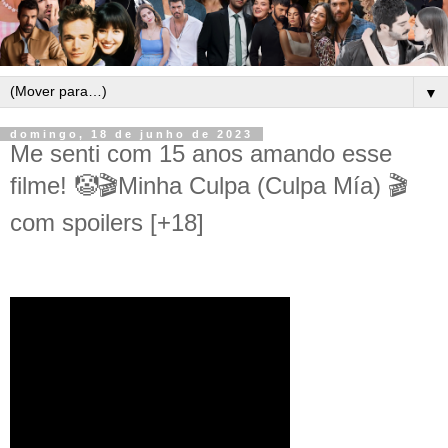
▼
domingo, 18 de junho de 2023
Me senti com 15 anos amando esse
filme! 🤡🎬Minha Culpa (Culpa Mía) 🎬
com spoilers [+18]