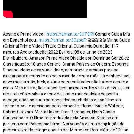
Assine o Prime Video -
https://amzn.to/3UT8jPi
Compre Culpa Mía
em Espanhol aqui:
https://amzn.to/3CzpoFr
🎬🎬🎬🎬🎬 Minha Culpa
(Original Prime Video) Título Original: Culpa mía Duração: 117
minutos Ano produção: 2022 Estreia: 08 de junho de 2023
Distribuidora: Amazon Prime Video Dirigido por: Domingo González
Classificação: 18 anos Gênero: Drama Países de Origem: Espanha
Sinopse: Noah deixa sua cidade, namorado e amigas para se
mudar para a mansão do novo marido de sua mãe. Lá conhece seu
novo meio-irmão, Nick, e suas personalidades não batem desde o
início. Mas a atração que sentem um pelo outro vai levá-los a viver
uma relação proibida capaz de virar o mundo deles de ponta
cabeça, dada as suas personalidades rebeldes e conflitantes,
fazendo-os se apaixonar perdidamente. Elenco: Nicole Wallace,
Gabriel Guevara, Marta Hazas, Fran Berenguer, Noah Casas
Curiosidades: O filme foi produzido pelo Amazon Studios em
parceria com Pokeepsie Films. A produção é uma adaptação do
primeiro livro da trilogia escrita por Mercedes Ron. Além de “Culpa