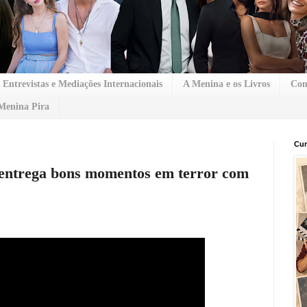
Entrevistas e Mediações Internacionais
A Menina e os Livros
Con
Menina Pira
Cur
entrega bons momentos em terror com