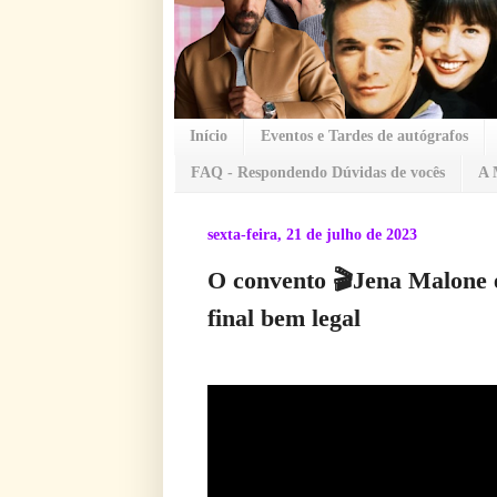
Início
Eventos e Tardes de autógrafos
FAQ - Respondendo Dúvidas de vocês
A 
sexta-feira, 21 de julho de 2023
O convento 🎬Jena Malone 
final bem legal