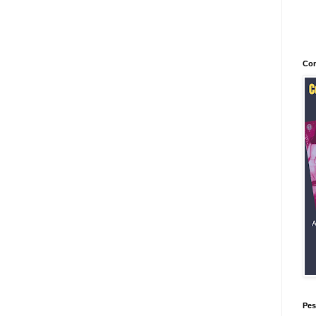
Con
Pes