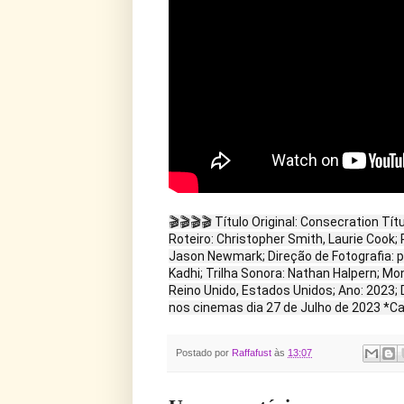
🎬🎬🎬🎬 Título Original: Consecration Tí
Roteiro: Christopher Smith, Laurie Cook;
Jason Newmark; Direção de Fotografia: po
Kadhi; Trilha Sonora: Nathan Halpern; Mo
Reino Unido, Estados Unidos; Ano: 2023; 
nos cinemas dia 27 de Julho de 2023 *Cab
Postado por
Raffafust
às
13:07