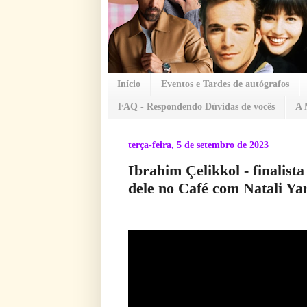
Início
Eventos e Tardes de autógrafos
FAQ - Respondendo Dúvidas de vocês
A 
terça-feira, 5 de setembro de 2023
Ibrahim Çelikkol - finalist
dele no Café com Natali Ya