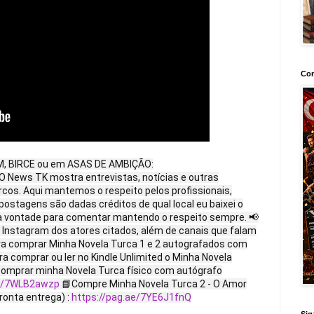
Con
IM, BIRCE ou em ASAS DE AMBIÇÃO:
O News TK mostra entrevistas, notícias e outras
rcos. Aqui mantemos o respeito pelos profissionais,
postagens são dadas créditos de qual local eu baixei o
 à vontade para comentar mantendo o respeito sempre. 📢
o Instagram dos atores citados, além de canais que falam
a comprar Minha Novela Turca 1 e 2 autografados com
a comprar ou ler no Kindle Unlimited o Minha Novela
omprar minha Novela Turca físico com autógrafo
ae/7WLB2awzp
📘Compre Minha Novela Turca 2 - O Amor
pronta entrega) :
https://pag.ae/7YE6J1fnQ
Sig