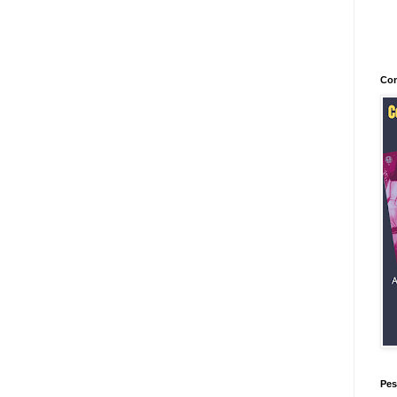
Con
Pes