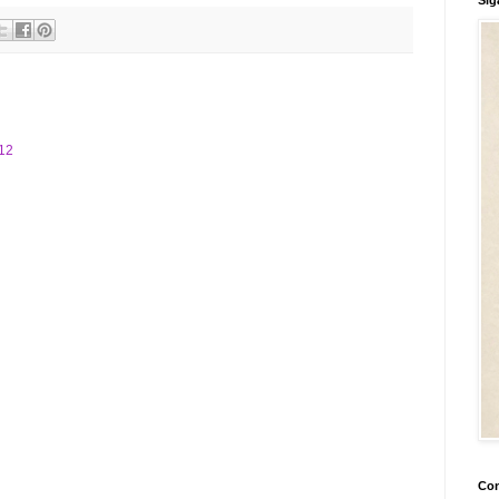
:12
Con