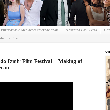
Entrevistas e Mediações Internacionais
A Menina e os Livros
Con
Menina Pira
Cur
a do Izmir Film Festival + Making of
rcan