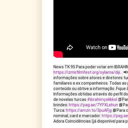
News TK 95 Para poder votar em IBRAH
https://izmirfilmfest.org/oylama/diji...
📢
informações sobre atores e diretores tu
familiares e ex companheiros. Todas as 
conteúdo ou obtive a informação. Fique
Informações obtidas através do perfil d
de novelas turcas
#ibrahimçelikkol
📗Par
brindes:
https://pag.ae/7YPXLehun
📘Par
Turca:
https://amzn.to/3puAFjg
📘Para c
nominal, card e marcador:
https://pag.
Adora Coincidências (já disponível para 