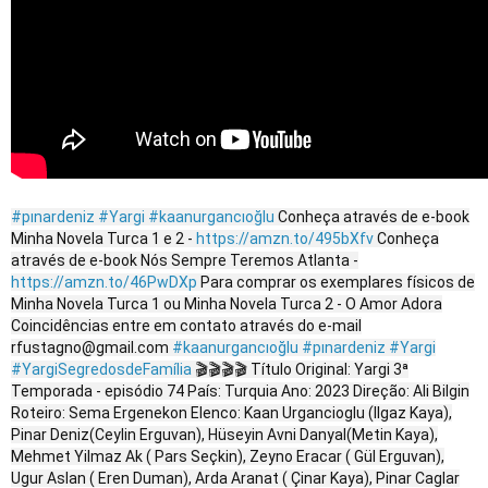
#pınardeniz
#Yargi
#kaanurgancıoğlu
Conheça através de e-book
Minha Novela Turca 1 e 2 -
https://amzn.to/495bXfv
Conheça
através de e-book Nós Sempre Teremos Atlanta -
https://amzn.to/46PwDXp
Para comprar os exemplares físicos de
Minha Novela Turca 1 ou Minha Novela Turca 2 - O Amor Adora
Coincidências entre em contato através do e-mail
rfustagno@gmail.com
#kaanurgancıoğlu
#pınardeniz
#Yargi
#YargiSegredosdeFamília
🎬🎬🎬🎬 Título Original: Yargi 3ª
Temporada - episódio 74 País: Turquia Ano: 2023 Direção: Ali Bilgin
Roteiro: Sema Ergenekon Elenco: Kaan Urgancioglu (Ilgaz Kaya),
Pinar Deniz(Ceylin Erguvan), Hüseyin Avni Danyal(Metin Kaya),
Mehmet Yilmaz Ak ( Pars Seçkin), Zeyno Eracar ( Gül Erguvan),
Ugur Aslan ( Eren Duman), Arda Aranat ( Çinar Kaya), Pinar Caglar