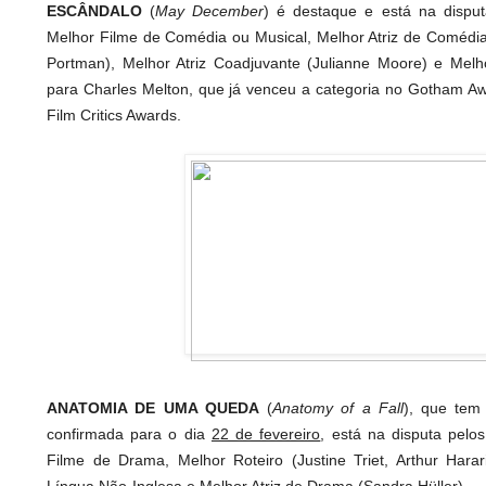
ESCÂNDALO
(
May December
) é destaque e está na dispu
Melhor Filme de Comédia ou Musical, Melhor Atriz de Comédia
Portman), Melhor Atriz Coadjuvante (Julianne Moore) e Melh
para Charles Melton, que já venceu a categoria no Gotham A
Film Critics Awards.
ANATOMIA DE UMA QUEDA
(
Anatomy of a Fall
), que tem 
confirmada para o dia
22 de fevereiro
, está na disputa pelo
Filme de Drama, Melhor Roteiro (Justine Triet, Arthur Harar
Língua Não-Inglesa e Melhor Atriz de Drama (Sandra Hüller).