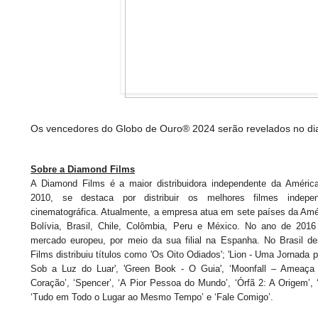
Os vencedores do Globo de Ouro® 2024 serão revelados no dia 
Sobre a Diamond Films
A Diamond Films é a maior distribuidora independente da Améric
2010, se destaca por distribuir os melhores filmes indepen
cinematográfica. Atualmente, a empresa atua em sete países da Amér
Bolívia, Brasil, Chile, Colômbia, Peru e México. No ano de 201
mercado europeu, por meio da sua filial na Espanha. No Brasil 
Films distribuiu títulos como 'Os Oito Odiados'; 'Lion - Uma Jornada p
Sob a Luz do Luar', 'Green Book - O Guia', ‘Moonfall – Ameaça 
Coração’, ‘Spencer’, ‘A Pior Pessoa do Mundo’, ‘Órfã 2: A Origem’,
‘Tudo em Todo o Lugar ao Mesmo Tempo’ e ‘Fale Comigo’.