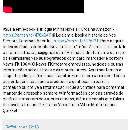
📚Leia em e-book a trilogia Minha Novela Turca na Amazon -
https://amzn.to/478xG4Y
📙Leia em e-book a história de Nós
Sempre Teremos Atlanta -
https://amzn.to/47st21l
Para adquirir
os livros físicos de Minha Novela Turca 1 e/ou 2 , entre em contato
por e-mail rfustagno@gmail.com (A venda é diretamente comigo,
os exemplares vão autrografados com card, marcador e botton)
News TK 136 📢O News TK mostra entrevistas, notícias e outras
informações sobre atores e diretores turcos. Aqui mantemos o
respeito pelos profissionais, familiares e ex companheiros. Todas
as postagens são dadas créditos de qual local eu baixei o
conteúdo ou obtive a informação. Fique à vontade para comentar
mantendo o respeito sempre. 📢Informações obtidas através do
perfil do Instagram dos atores citados, além de canais que falam
de novelas turcas . Perfis: Ibo Vicio Turco Mihre Mutlu Ibrahim
Çelikkol
Raffafust
às
12:16