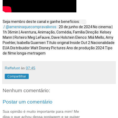
Seja membro deste canal e ganhe benefícios:
/ @ameninaquecompravalivros
20 de junho de 2024 No cinema |
1h 36min | Aventura, Animação, Comédia, Família Direção: Kelsey
Mann | Roteiro Meg LeFauve, Dave Holstein Elenco: Miá Mello, Amy
Poehler, Isabella Guarnieri Título original Inside Out 2 Nacionalidade
EUA Distribuidor Walt Disney Pictures Ano de produção 2024 Tipo
de filme longa-metragem
Raffafust
às
07:45
Compartilhar
Nenhum comentário:
Postar um comentário
Sua opinião é muito importante para mim! Me
diga o que achou dessa postagem e se quiser