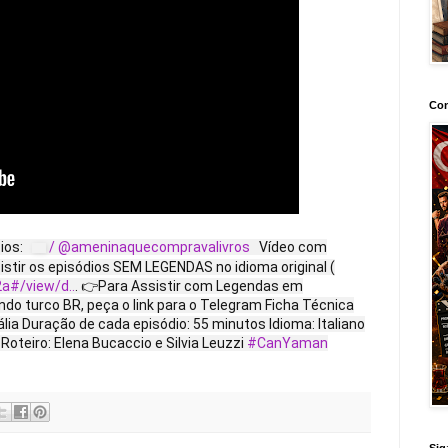
Con
ios:
/ @ameninaquecompravalivros
Vídeo com
tir os episódios SEM LEGENDAS no idioma original (
a#/view/d..
. 👉Para Assistir com Legendas em
ndo turco BR, peça o link para o Telegram Ficha Técnica
ália Duração de cada episódio: 55 minutos Idioma: Italiano
oteiro: Elena Bucaccio e Silvia Leuzzi
#CanYaman
Sig