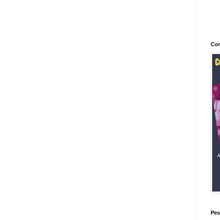
Con
Pes