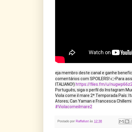
eja membro deste canal e ganhe benefíc
comentários com SPOILERS! 👉Para assis
ITALIANO!)
https://files.fm/u/nugwp66z2
Português, siga o perfil do Instagram Mu
Viola come il mare 2ª Temporada País: It
Atores; Can Yaman e Francesca Chillemi R
#Violacomeilmare2
Postado por
Raffafust
às
12:38