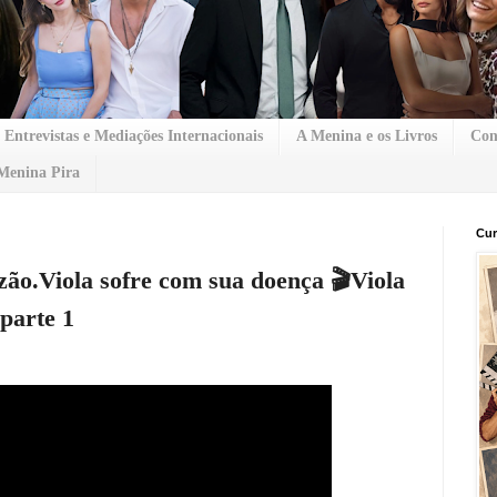
Entrevistas e Mediações Internacionais
A Menina e os Livros
Con
Menina Pira
Cur
zão.Viola sofre com sua doença 🎬Viola
parte 1