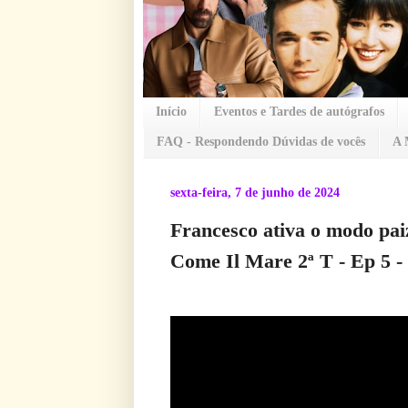
Início
Eventos e Tardes de autógrafos
FAQ - Respondendo Dúvidas de vocês
A 
sexta-feira, 7 de junho de 2024
Francesco ativa o modo pai
Come Il Mare 2ª T - Ep 5 - 