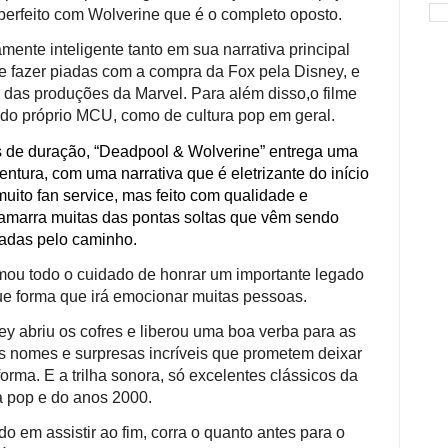
perfeito com Wolverine que é o completo oposto.
mente inteligente tanto em sua narrativa principal
e fazer piadas com a compra da Fox pela Disney, e
das produções da Marvel. Para além disso,o filme
o do próprio MCU, como de cultura pop em geral.
de duração, “Deadpool & Wolverine” entrega uma
entura, com uma narrativa que é eletrizante do início
muito fan service, mas feito com qualidade e
 amarra muitas das pontas soltas que vêm sendo
adas pelo caminho.
omou todo o cuidado de honrar um importante legado
e forma que irá emocionar muitas pessoas.
y abriu os cofres e liberou uma boa verba para as
s nomes e surpresas incríveis que prometem deixar
rma. E a trilha sonora, só excelentes clássicos da
 pop e do anos 2000.
 em assistir ao fim, corra o quanto antes para o