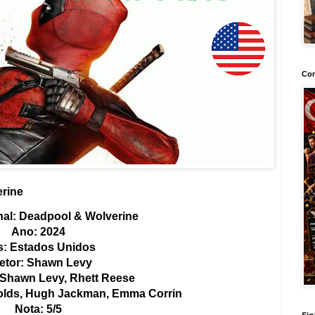
Con
erine
inal: Deadpool & Wolverine
Ano: 2024
s: Estados Unidos
retor: Shawn Levy
: Shawn Levy, Rhett Reese
olds, Hugh Jackman, Emma Corrin
Nota: 5/5
Sig