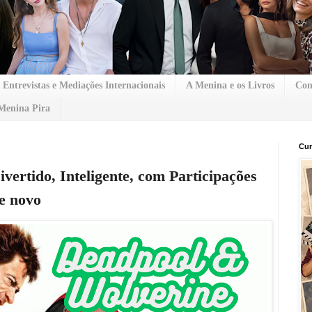
Entrevistas e Mediações Internacionais
A Menina e os Livros
Con
Menina Pira
Cur
vertido, Inteligente, com Participações
e novo