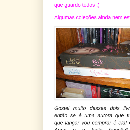
que guardo todos ;)
Algumas coleções ainda nem est
Gostei muito desses dois livr
então se é uma autora que t
que lançar vou comprar é ela! 