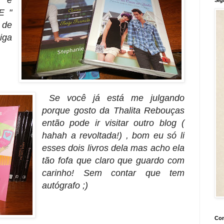
" é
E "
 de
iga
Se você já está me julgando
porque gosto da Thalita Rebouças
então pode ir visitar outro blog (
hahah a revoltada!) , bom eu só li
esses dois livros dela mas acho ela
tão fofa que claro que guardo com
carinho! Sem contar que tem
autógrafo ;)
Con