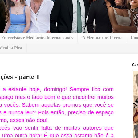
Entrevistas e Mediações Internacionais
A Menina e os Livros
Con
Menina Pira
Cur
ções - parte 1
ar a estante hoje, domingo! Sempre fico com
spaço mas o lado bom é que encontrei muitos
ara vocês. Sabem aquelas promos que você se
s e nunca leu? Pois então, preciso de espaço
smo, esses não dou!
ocês vão sentir falta de muitos autores que
 uma outra hora! É que essa estante não é a