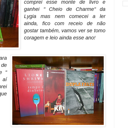
comprei esse monte de livro e
ganhei " Cheio de Charme" da
Lygia mas nem comecei a ler
ainda, fico com receio de não
gostar também, vamos ver se tomo
coragem e leio ainda esse ano!
ara
 de
e "
 aí
prei
que