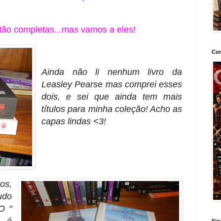
ão completas...mas vamos a eles!
Con
Ainda não li nenhum livro da
Leasley Pearse mas comprei esses
dois, e sei que ainda tem mais
títulos para minha coleção! Acho as
capas lindas <3!
os,
udo
O "
Sig