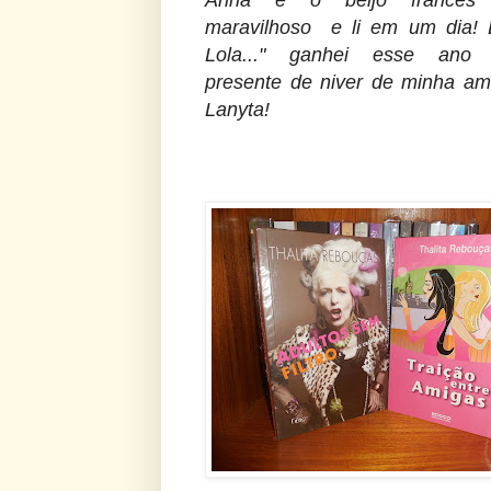
Anna e o beijo francês
maravilhoso e li em um dia! 
Lola..." ganhei esse ano
presente de niver de minha am
Lanyta!