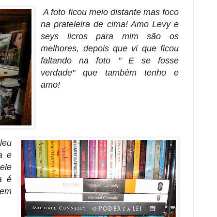
A foto ficou meio distante mas foco
na prateleira de cima! Amo Levy e
seys licros para mim são os
melhores, depois que vi que ficou
faltando na foto " E se fosse
verdade" que também tenho e
amo!
leu
a e
ele
a é
tem