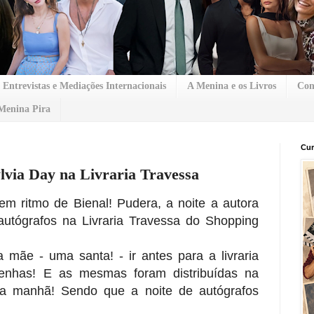
Entrevistas e Mediações Internacionais
A Menina e os Livros
Con
Menina Pira
Cur
lvia Day na Livraria Travessa
 em ritmo de Bienal! Pudera, a noite a autora
autógrafos na Livraria Travessa do Shopping
 mãe - uma santa! - ir antes para a livraria
enhas! E as mesmas foram distribuídas na
da manhã! Sendo que a noite de autógrafos