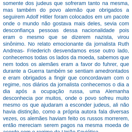
somente dos judeus que sofreram tanto na mesma,
mas também do povo alemão que obrigados a
seguirem Adolf Hitler foram colocados em um pacote
onde o mundo não gostava mais deles, sevia com
desconfiança pessoas dessa nacionalidade pois
eram o mesmo que se dizerem nazista, virou
sinônimo. No relato emocionante da jornalista Ruth
Andreas- Friederich desvendamos esse outro lado,
conhecemos todas os lados da moeda, sabemos que
nem todos os alemães eram a favor do fuhrer, que
durante a Guerra também se sentiam amedrontados
e eram obrigados a fingir que concordavam com o
regime, nos diários da jornalista conhecemos o dia a
dia após a ocupação russa, uma Alemanha
desconhecia por muitos, onde o povo sofreu muito
mesmo os que ajudaram a esconder judeus, ali não
havia distinção, como a própria autora fala diversas
vezes, os alemães haviam feito os russos morrerem,
então mereciam serem pagos na mesma moeda de
acordo com o regime da União Soviética.