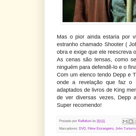
Mas o pior ainda estaria por 
estranho chamado Shooter ( John
obra e exige que ele reescreva o
As cenas são tensas, como se
ninguém para defendê-lo e o fin
Com um elenco tendo Depp e Tu
onde a revelação que faz o 
adaptados de livros de King me
de ver diversas vezes, Depp 
Super recomendo!
Postado por
Raffafust
às
00:01
Marcadores:
DVD
,
Filme Estrangeiro
,
John Turturro