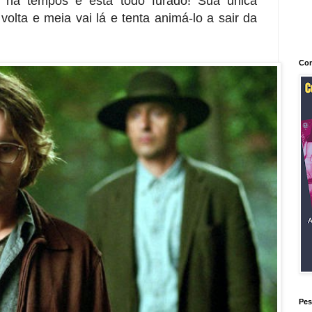
 há tempos e está todo furado! Sua única
olta e meia vai lá e tenta animá-lo a sair da
Con
Pes