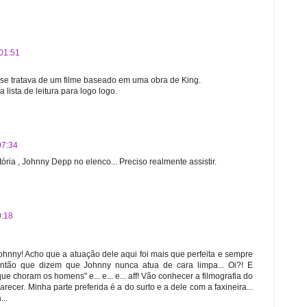
 01:51
se tratava de um filme baseado em uma obra de King.
 lista de leitura para logo logo.
07:34
tória , Johnny Depp no elenco... Preciso realmente assistir.
0:18
hnny! Acho que a atuação dele aqui foi mais que perfeita e sempre
antão que dizem que Johnny nunca atua de cara limpa... Oi?! E
ue choram os homens" e... e... e... aff! Vão conhecer a filmografia do
 parecer. Minha parte preferida é a do surto e a dele com a faxineira...
..