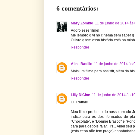
6 comentários:
Mary Zombie
11 de junho de 2014 às
Adoro esse filme!
Me lembro q vi no cinema sem saber q 
O livro q tem essa história está na minha
Responder
Aline Basilio
11 de junho de 2014 às 
Mais um filme para assistir, além da his
Responder
Lilly DiCine
11 de junho de 2014 às 1
Oi, Raffa!!!
Meu filme preferido do nosso amado Jo
indico para os desinformados de pl
"Chocolate", e "Donnie Brasco" e "Por q
cara para depois falar... rs... Amei seu
(esta cena não tem preço) hahahahaha.