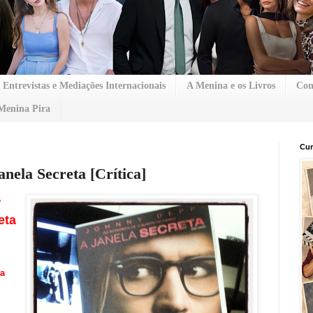
Entrevistas e Mediações Internacionais
A Menina e os Livros
Con
Menina Pira
Cur
anela Secreta [Crítica]
w
eta
ia