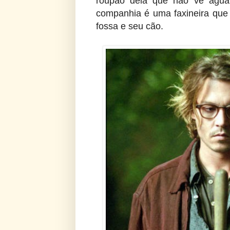
roupão dela que não vê água
companhia é uma faxineira que v
fossa e seu cão.