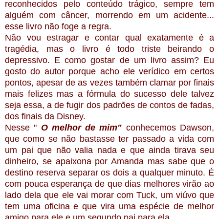
reconhecidos pelo conteúdo trágico, sempre tem
alguém com câncer, morrendo em um acidente...
esse livro não foge a regra.
Não vou estragar e contar qual exatamente é a
tragédia, mas o livro é todo triste beirando o
depressivo. E como gostar de um livro assim? Eu
gosto do autor porque acho ele verídico em certos
pontos, apesar de as vezes também clamar por finais
mais felizes mas a fórmula do sucesso dele talvez
seja essa, a de fugir dos padrões de contos de fadas,
dos finais da Disney.
Nesse "
O melhor de mim"
conhecemos Dawson,
que como se não bastasse ter passado a vida com
um pai que não valia nada e que ainda tirava seu
dinheiro, se apaixona por Amanda mas sabe que o
destino reserva separar os dois a qualquer minuto. É
com pouca esperança de que dias melhores virão ao
lado dela que ele vai morar com Tuck, um viúvo que
tem uma oficina e que vira uma espécie de melhor
amigo para ele e um segundo pai para ela.