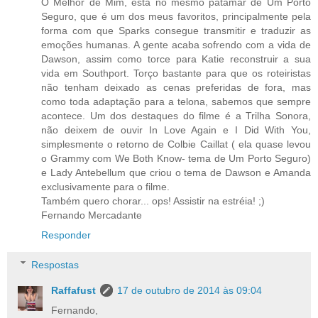
O Melhor de Mim, está no mesmo patamar de Um Porto
Seguro, que é um dos meus favoritos, principalmente pela
forma com que Sparks consegue transmitir e traduzir as
emoções humanas. A gente acaba sofrendo com a vida de
Dawson, assim como torce para Katie reconstruir a sua
vida em Southport. Torço bastante para que os roteiristas
não tenham deixado as cenas preferidas de fora, mas
como toda adaptação para a telona, sabemos que sempre
acontece. Um dos destaques do filme é a Trilha Sonora,
não deixem de ouvir In Love Again e I Did With You,
simplesmente o retorno de Colbie Caillat ( ela quase levou
o Grammy com We Both Know- tema de Um Porto Seguro)
e Lady Antebellum que criou o tema de Dawson e Amanda
exclusivamente para o filme.
Também quero chorar... ops! Assistir na estréia! ;)
Fernando Mercadante
Responder
Respostas
Raffafust
17 de outubro de 2014 às 09:04
Fernando,