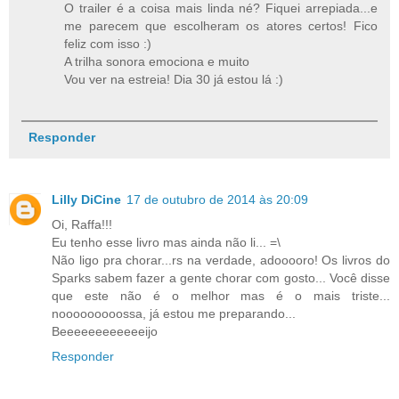
O trailer é a coisa mais linda né? Fiquei arrepiada...e
me parecem que escolheram os atores certos! Fico
feliz com isso :)
A trilha sonora emociona e muito
Vou ver na estreia! Dia 30 já estou lá :)
Responder
Lilly DiCine
17 de outubro de 2014 às 20:09
Oi, Raffa!!!
Eu tenho esse livro mas ainda não li... =\
Não ligo pra chorar...rs na verdade, adooooro! Os livros do
Sparks sabem fazer a gente chorar com gosto... Você disse
que este não é o melhor mas é o mais triste...
nooooooooossa, já estou me preparando...
Beeeeeeeeeeeeijo
Responder