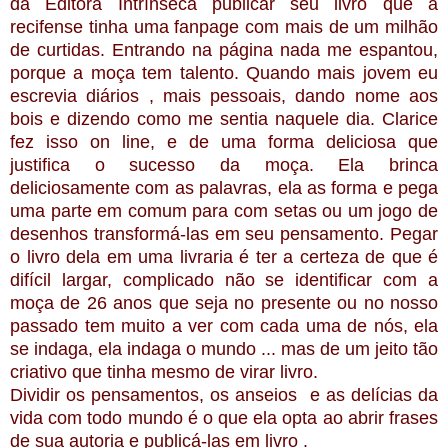
da Editora Intrínseca publicar seu livro que a
recifense tinha uma fanpage com mais de um milhão
de curtidas. Entrando na página nada me espantou,
porque a moça tem talento. Quando mais jovem eu
escrevia diários , mais pessoais, dando nome aos
bois e dizendo como me sentia naquele dia. Clarice
fez isso on line, e de uma forma deliciosa que
justifica o sucesso da moça. Ela brinca
deliciosamente com as palavras, ela as forma e pega
uma parte em comum para com setas ou um jogo de
desenhos transformá-las em seu pensamento. Pegar
o livro dela em uma livraria é ter a certeza de que é
difícil largar, complicado não se identificar com a
moça de 26 anos que seja no presente ou no nosso
passado tem muito a ver com cada uma de nós, ela
se indaga, ela indaga o mundo ... mas de um jeito tão
criativo que tinha mesmo de virar livro.
Dividir os pensamentos, os anseios e as delícias da
vida com todo mundo é o que ela opta ao abrir frases
de sua autoria e publicá-las em livro .