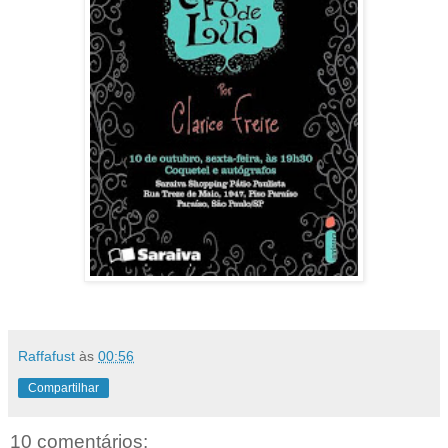
Raffafust
às
00:56
Compartilhar
10 comentários: