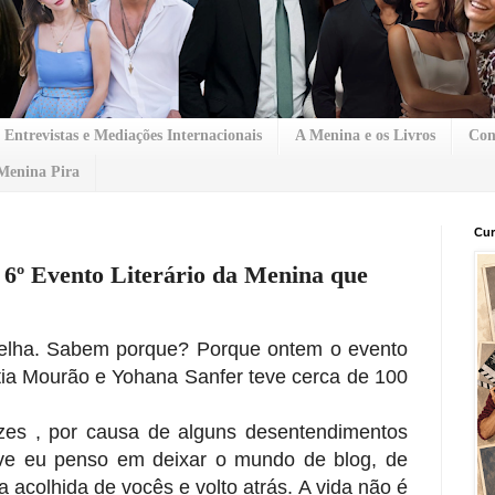
Entrevistas e Mediações Internacionais
A Menina e os Livros
Con
Menina Pira
Cur
 6º Evento Literário da Menina que
orelha. Sabem porque? Porque ontem o evento
ia Mourão e Yohana Sanfer teve cerca de 100
zes , por causa de alguns desentendimentos
tive eu penso em deixar o mundo de blog, de
a acolhida de vocês e volto atrás. A vida não é