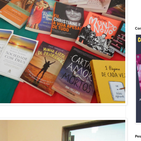
Con
Pes