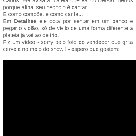
Carlos. Ele avisa a plateia que vai conversar menos
porque afinal seu negócio é cantar.
E como compõe, e como canta...
Em
Detalhes
ele opta por sentar em um banco e
pegar o violão, só de vê-lo de uma forma diferente a
plateia já vai ao delírio.
Fiz um vídeo - sorry pelo fofo do vendedor que grita
cerveja no meio do show ! - espero que gostem: