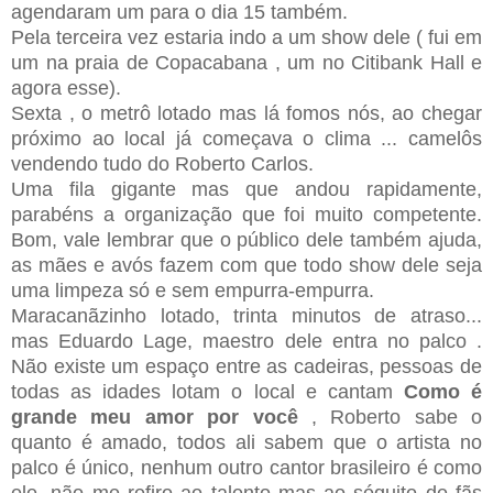
agendaram um para o dia 15 também.
Pela terceira vez estaria indo a um show dele ( fui em
um na praia de Copacabana , um no Citibank Hall e
agora esse).
Sexta , o metrô lotado mas lá fomos nós, ao chegar
próximo ao local já começava o clima ... camelôs
vendendo tudo do Roberto Carlos.
Uma fila gigante mas que andou rapidamente,
parabéns a organização que foi muito competente.
Bom, vale lembrar que o público dele também ajuda,
as mães e avós fazem com que todo show dele seja
uma limpeza só e sem empurra-empurra.
Maracanãzinho lotado, trinta minutos de atraso...
mas Eduardo Lage, maestro dele entra no palco .
Não existe um espaço entre as cadeiras, pessoas de
todas as idades lotam o local e cantam
Como é
grande meu amor por você
, Roberto sabe o
quanto é amado, todos ali sabem que o artista no
palco é único, nenhum outro cantor brasileiro é como
ele, não me refiro ao talento mas ao séquito de fãs