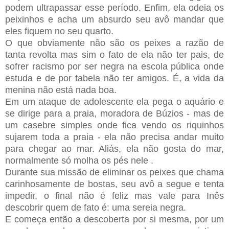
podem ultrapassar esse período. Enfim, ela odeia os
peixinhos e acha um absurdo seu avô mandar que
eles fiquem no seu quarto.
O que obviamente não são os peixes a razão de
tanta revolta mas sim o fato de ela não ter pais, de
sofrer racismo por ser negra na escola pública onde
estuda e de por tabe
la não ter amigos. É, a vida da
menina não está nada boa.
Em um ataque de adolescente ela pega o aquário e
se dirige para a praia, moradora de Búzios - mas de
um casebre simples onde fica vendo os riquinhos
sujarem toda a praia - ela não precisa andar muito
para chegar ao mar. Aliás, ela não gosta do mar,
normalmente só molha os pés nele .
Durante sua missão de eliminar os peixes que chama
carinhosamente de bostas, seu avô a segue e tenta
impedir, o final não é feliz mas vale para Inês
descobrir quem de fato é: uma sereia negra.
E começa então a descoberta por si mesma, por um