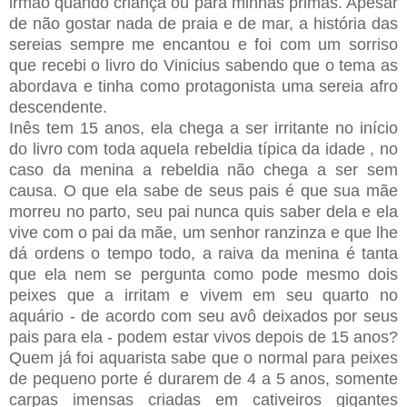
irmão quando criança ou para minhas primas. Apesar
de não gostar nada de praia e de mar, a história das
sereias sempre me encantou e foi com um sorriso
que recebi o livro do Vinicius sabendo que o tema as
abordava e tinha como protagonista uma sereia afro
descendente.
Inês tem 15 anos, ela chega a ser irritante no início
do livro com toda aquela rebeldia típica da idade , no
caso da menina a rebeldia não chega a ser sem
causa. O que ela sabe de seus pais é que sua mãe
morreu no parto, seu pai nunca quis saber dela e ela
vive com o pai da mãe, um senhor ranzinza e que lhe
dá ordens o tempo todo, a raiva da menina é tanta
que ela nem se pergunta como pode mesmo dois
peixes que a irritam e vivem em seu quarto no
aquário - de acordo com seu avô deixados por seus
pais para ela - podem estar vivos depois de 15 anos?
Quem já foi aquarista sabe que o normal para peixes
de pequeno porte é durarem de 4 a 5 anos, somente
carpas imensas criadas em cativeiros gigantes