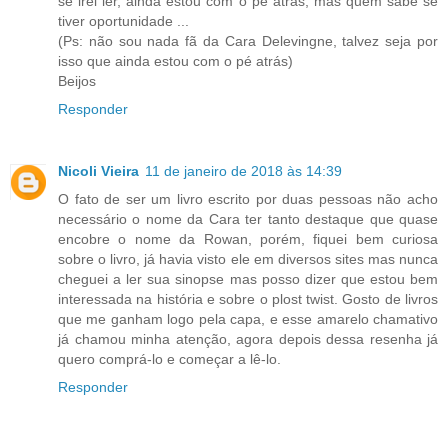
se irei ler, ainda estou com o pé atrás, mas quem sabe se
tiver oportunidade ...
(Ps: não sou nada fã da Cara Delevingne, talvez seja por
isso que ainda estou com o pé atrás)
Beijos
Responder
Nicoli Vieira
11 de janeiro de 2018 às 14:39
O fato de ser um livro escrito por duas pessoas não acho
necessário o nome da Cara ter tanto destaque que quase
encobre o nome da Rowan, porém, fiquei bem curiosa
sobre o livro, já havia visto ele em diversos sites mas nunca
cheguei a ler sua sinopse mas posso dizer que estou bem
interessada na história e sobre o plost twist. Gosto de livros
que me ganham logo pela capa, e esse amarelo chamativo
já chamou minha atenção, agora depois dessa resenha já
quero comprá-lo e começar a lê-lo.
Responder