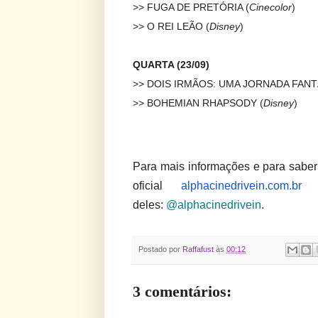
>> FUGA DE PRETÓRIA (
Cinecolor
)
>> O REI LEÃO (
Disney
)
QUARTA (23/09)
>> DOIS IRMÃOS: UMA JORNADA FANT
>> BOHEMIAN RHAPSODY (
Disney
)
Para mais informações e para saber
oficial
alphacinedrivein.com.br
e
deles:
@alphacinedrivein
.
Postado por
Raffafust
às
00:12
3 comentários: