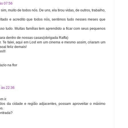
às 07:56
sim, muito de todos nós. De uns, ela tirou vidas, de outros, trabalho,
evoltado e acredito que todos nós, sentimos tudo nesses meses que
sso tudo. Muitas famílias tem aprendido a ficar com seus pequenos
para dentro de nossas casas(obrigada Raffa)
ar. Te falei, aqui em Lost em um cinema e mesmo assim, criaram um
oal feliz demais!
m!!!
zio na flor
 às 22:36
m ir.
odos da cidade e região adjacentes, possam aproveitar o máximo
os.
entrada?