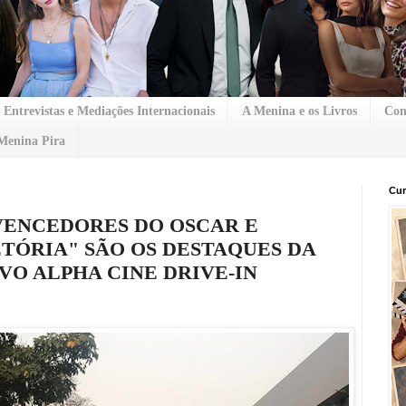
Entrevistas e Mediações Internacionais
A Menina e os Livros
Con
Menina Pira
Cur
 VENCEDORES DO OSCAR E
ETÓRIA" SÃO OS DESTAQUES DA
O ALPHA CINE DRIVE-IN