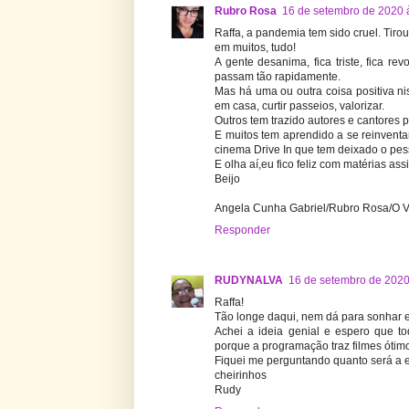
Rubro Rosa
16 de setembro de 2020 
Raffa, a pandemia tem sido cruel. Tirou 
em muitos, tudo!
A gente desanima, fica triste, fica r
passam tão rapidamente.
Mas há uma ou outra coisa positiva ni
em casa, curtir passeios, valorizar.
Outros tem trazido autores e cantores 
E muitos tem aprendido a se reinvent
cinema Drive In que tem deixado o pess
E olha aí,eu fico feliz com matérias assi
Beijo
Angela Cunha Gabriel/Rubro Rosa/O Va
Responder
RUDYNALVA
16 de setembro de 2020
Raffa!
Tão longe daqui, nem dá para sonhar e
Achei a ideia genial e espero que t
porque a programação traz filmes ótim
Fiquei me perguntando quanto será a 
cheirinhos
Rudy