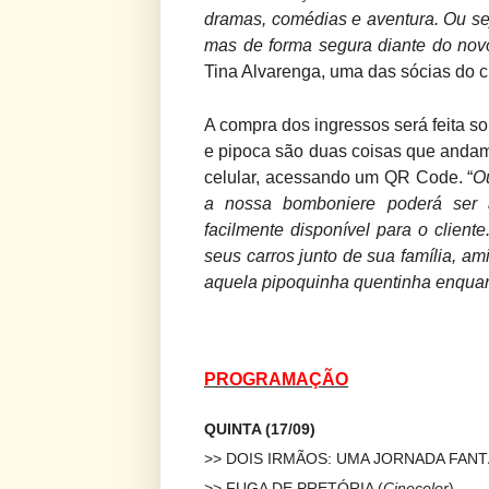
dramas, comédias e aventura. Ou se
mas de forma segura diante do nov
Tina Alvarenga, uma das sócias do 
A compra dos ingressos será feita s
e pipoca são duas coisas que andam
celular, acessando um QR Code. “
Ou
a nossa bomboniere poderá ser
facilmente disponível para o client
seus carros junto de sua família, a
aquela pipoquinha quentinha enquant
PROGRAMAÇÃO
QUINTA (17/09)
>> DOIS IRMÃOS: UMA JORNADA FANT
>> FUGA DE PRETÓRIA (
Cinecolor
)