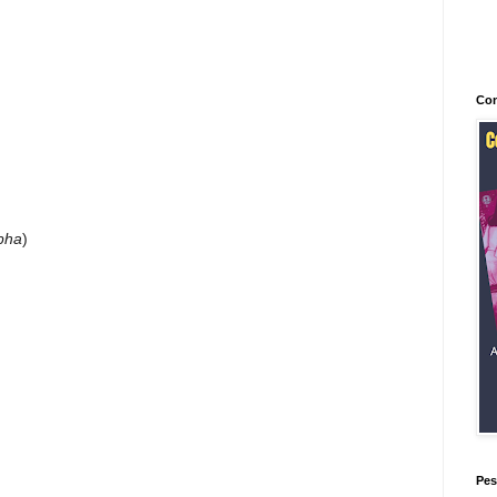
Con
pha
)
Pes