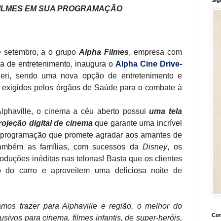
ILMES EM SUA PROGRAMAÇÃO
 de setembro, a o grupo
Alpha
Filmes
, empresa com
a de entretenimento, inaugura o
Alpha
Cine
Drive
-
eri, sendo uma nova opção de entretenimento e
s exigidos pelos órgãos de Saúde para o combate à
lphaville, o cinema a céu aberto possui
uma tela
rojeção digital de cinema
que garante uma incrível
 programação que promete agradar aos amantes de
ambém as famílias, com sucessos da
Disney
, os
produções
in
éditas nas telonas! Basta que os clientes
o do carro e aproveitem uma deliciosa noite de
os trazer para Alphaville e região, o melhor do
Con
ivos para cinema, filmes infantis, de super-heróis,