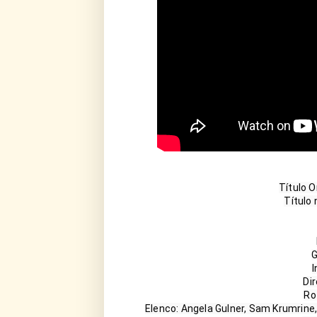
Título O
Título 
G
I
Di
Ro
Elenco: Angela Gulner, Sam Krumrine,