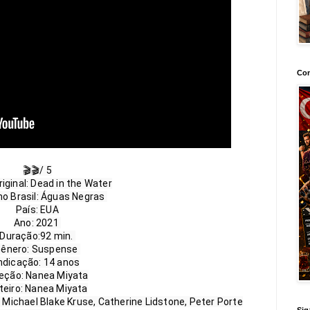
Con
🎬🎬/ 5

riginal: Dead in the Water

no Brasil: Águas Negras 

País: EUA

Ano: 2021 

Duração:92 min. 

ênero: Suspense 

ndicação: 14 anos

reção: Nanea Miyata

teiro: Nanea Miyata

 Michael Blake Kruse, Catherine Lidstone, Peter Porte

Sig