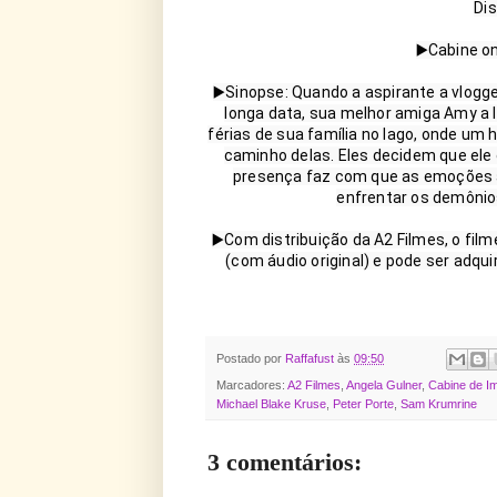
Dis
▶️Cabine on
▶️Sinopse: Quando a aspirante a vlogg
longa data, sua melhor amiga Amy a 
férias de sua família no lago, onde u
caminho delas. Eles decidem que ele 
presença faz com que as emoções 
enfrentar os demônios 
▶️Com distribuição da A2 Filmes, o fi
(com áudio original) e pode ser adquir
Postado por
Raffafust
às
09:50
Marcadores:
A2 Filmes
,
Angela Gulner
,
Cabine de I
Michael Blake Kruse
,
Peter Porte
,
Sam Krumrine
3 comentários: