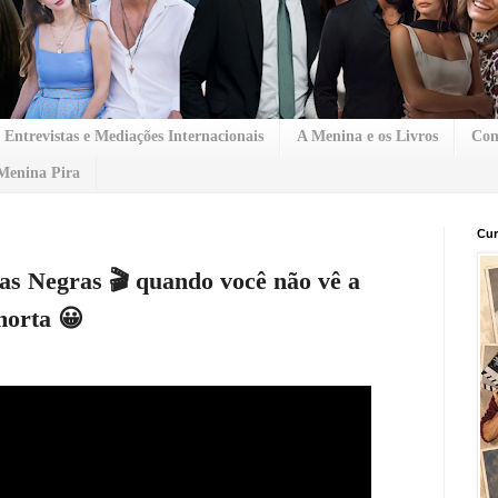
Entrevistas e Mediações Internacionais
A Menina e os Livros
Con
Menina Pira
Cur
as Negras 🎬 quando você não vê a
morta 😀