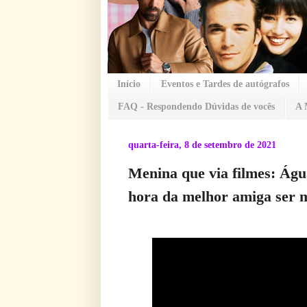
Início
Eventos e Tardes de autógrafos
FAQ - Respondendo Dúvidas de vocês
A 
quarta-feira, 8 de setembro de 2021
Menina que via filmes: Águ
hora da melhor amiga ser 