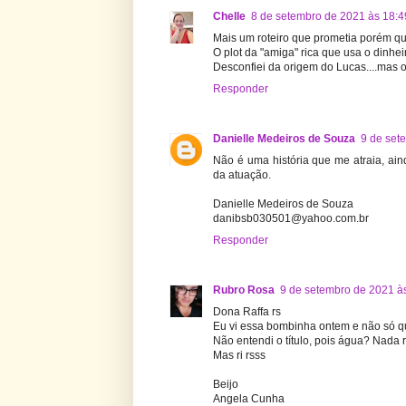
Chelle
8 de setembro de 2021 às 18:4
Mais um roteiro que prometia porém qu
O plot da "amiga" rica que usa o dinhei
Desconfiei da origem do Lucas....mas o
Responder
Danielle Medeiros de Souza
9 de set
Não é uma história que me atraia, aind
da atuação.
Danielle Medeiros de Souza
danibsb030501@yahoo.com.br
Responder
Rubro Rosa
9 de setembro de 2021 à
Dona Raffa rs
Eu vi essa bombinha ontem e não só qu
Não entendi o título, pois água? Nada 
Mas ri rsss
Beijo
Angela Cunha