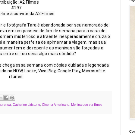
tribuição: A2 Filmes

#297

-line à convite da A2 Filmes

er e fotógrafa Tara é abandonada por seu namorado de 
leva em um passeio de fim de semana para a casa de 
m homem misterioso e atraente inesperadamente cruza o 
é a maneira perfeita de apimentar a viagem, mas sua 
aumentem e de repente as meninas são forçadas a 
entre si - ou seria algo mais sórdido?

lme chega essa semana com cópias dublada e legendada 
ido no NOW, Looke, Vivo Play, Google Play, Microsoft e 
mprensa
,
Catherine Lidstone
,
Cinema Americano
,
Menina que via filmes
,
Con