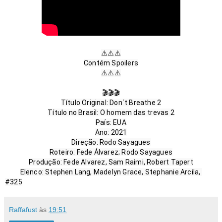
⚠️⚠️⚠️

Contém Spoilers

⚠️⚠️⚠️

🎬🎬🎬

Título Original: Don´t Breathe 2

Título no Brasil: O homem das trevas 2

País: EUA

Ano: 2021

Direção: Rodo Sayagues

Roteiro: Fede Álvarez; Rodo Sayagues

Produção: Fede Alvarez, Sam Raimi, Robert Tapert

#325
Raffafust
às
19:51