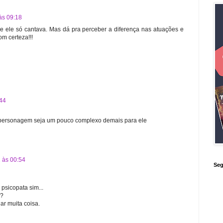
às 09:18
 ele só cantava. Mas dá pra perceber a diferença nas atuações e
om certeza!!!
:44
 personagem seja um pouco complexo demais para ele
 às 00:54
Seg
psicopata sim...
o?
ar muita coisa.