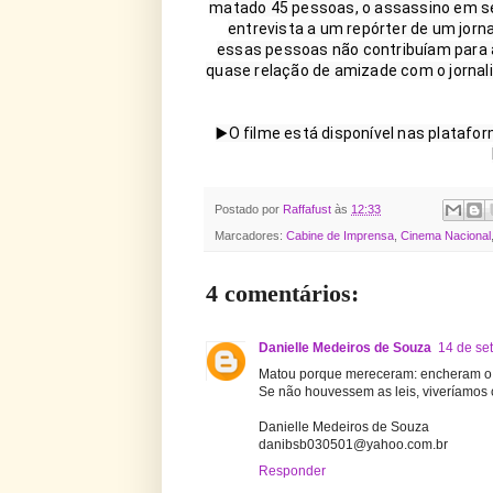
matado 45 pessoas, o assassino em séri
entrevista a um repórter de um jorna
essas pessoas não contribuíam para a
quase relação de amizade com o jornali
▶️O filme está disponível nas platafor
Postado por
Raffafust
às
12:33
Marcadores:
Cabine de Imprensa
,
Cinema Nacional
4 comentários:
Danielle Medeiros de Souza
14 de se
Matou porque mereceram: encheram o s
Se não houvessem as leis, viveríamos 
Danielle Medeiros de Souza
danibsb030501@yahoo.com.br
Responder