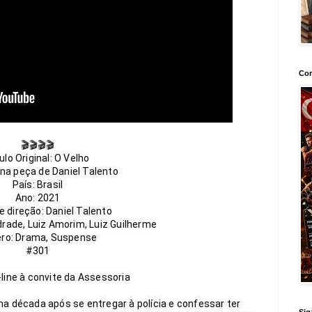
Con
🎬🎬🎬🎬

ulo Original: O Velho

a peça de Daniel Talento

País: Brasil

Ano: 2021

e direção: Daniel Talento

rade, Luiz Amorim, Luiz Guilherme

ro: Drama, Suspense
#301

line à convite da Assessoria

a década após se entregar à polícia e confessar ter 
Sig