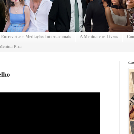
Entrevistas e Mediações Internacionais
A Menina e os Livros
Con
Menina Pira
Cur
elho