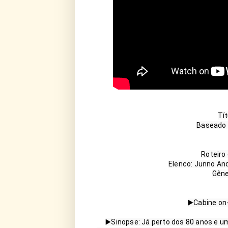
Tít
Baseado n
Roteiro 
Elenco: Junno And
Gêne
▶️Cabine on-
▶️Sinopse: Já perto dos 80 anos e um