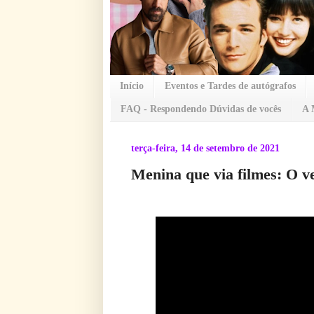
Início
Eventos e Tardes de autógrafos
FAQ - Respondendo Dúvidas de vocês
A 
terça-feira, 14 de setembro de 2021
Menina que via filmes: O v