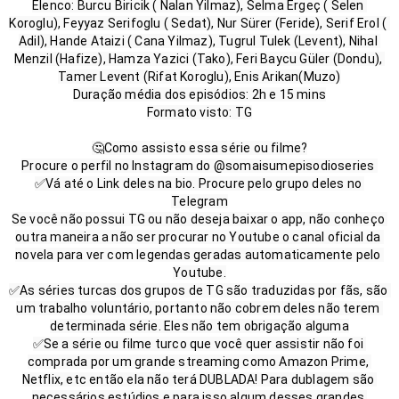
Elenco: Burcu Biricik ( Nalan Yilmaz), Selma Ergeç ( Selen 
Koroglu), Feyyaz Serifoglu ( Sedat), Nur Sürer (Feride), Serif Erol ( 
Adil), Hande Ataizi ( Cana Yilmaz), Tugrul Tulek (Levent), Nihal 
Menzil (Hafize), Hamza Yazici (Tako), Feri Baycu Güler (Dondu), 
Tamer Levent (Rifat Koroglu), Enis Arikan(Muzo)

Duração média dos episódios: 2h e 15 mins

Formato visto: TG
🤔Como assisto essa série ou filme?

Procure o perfil no Instagram do @somaisumepisodioseries 

✅Vá até o Link deles na bio. Procure pelo grupo deles no 
Telegram

Se você não possui TG ou não deseja baixar o app, não conheço 
outra maneira a não ser procurar no Youtube o canal oficial da 
novela para ver com legendas geradas automaticamente pelo 
Youtube.

✅As séries turcas dos grupos de TG são traduzidas por fãs, são 
um trabalho voluntário, portanto não cobrem deles não terem 
determinada série. Eles não tem obrigação alguma

✅Se a série ou filme turco que você quer assistir não foi 
comprada por um grande streaming como Amazon Prime, 
Netflix, etc então ela não terá DUBLADA! Para dublagem são 
necessários estúdios e para isso algum desses grandes 