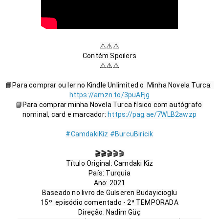
⚠️⚠️⚠️

Contém Spoilers

⚠️⚠️⚠️

📘Para comprar ou ler no Kindle Unlimited o  Minha Novela Turca: 
https://amzn.to/3puAFjg
📘Para comprar minha Novela Turca físico com autógrafo 
nominal, card e marcador: 
https://pag.ae/7WLB2awzp
#CamdakiKiz
#BurcuBiricik
🎬🎬🎬🎬🎬

Título Original: Camdaki Kiz

País: Turquia

Ano: 2021

Baseado no livro de Gülseren Budayicioglu

15º  episódio comentado - 2ª TEMPORADA

Direção: Nadim Güç
