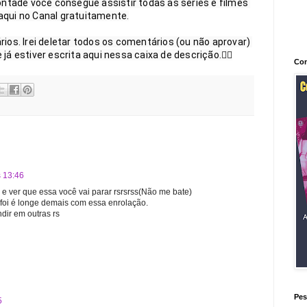
ntade você consegue assistir todas as séries e filmes 
aqui no Canal gratuitamente.

os. Irei deletar todos os comentários (ou não aprovar) 
 estiver escrita aqui nessa caixa de descrição.👍🏻
Con
s 13:46
o e ver que essa você vai parar rsrsrss(Não me bate)
 foi é longe demais com essa enrolação.
dir em outras rs
Pes
5