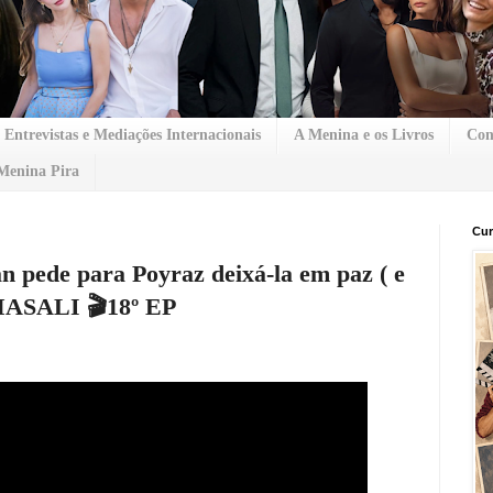
Entrevistas e Mediações Internacionais
A Menina e os Livros
Con
Menina Pira
Cur
 pede para Poyraz deixá-la em paz ( e
MASALI 🎬18º EP