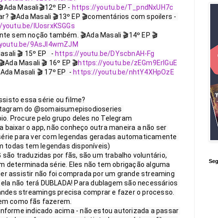
Ada Masali🎬12º EP - 
https://youtu.be/T_pndNxUH7c
? 🎬Ada Masali 🎬13º EP 🎬comentários com spoilers - 
//youtu.be/lUosrxKSGGs
nte sem noção também. 🎬Ada Masali 🎬14º EP 🎬
//youtu.be/9AsJl4wmZJM
sali 🎬 15º EP   - 
https://youtu.be/DYscbnAH-Fg
Ada Masali 🎬 16º EP 🎬
https://youtu.be/zEGm9ErIGuE
da Masali 🎬 17º EP  - 
https://youtu.be/nhtY4XHpOzE
sisto essa série ou filme?

nstagram do @somaisumepisodioseries 

bio. Procure pelo grupo deles no Telegram

 baixar o app, não conheço outra maneira a não ser 
a série para ver com legendas geradas automaticamente 
 todas tem legendas disponíveis)

são traduzidas por fãs, são um trabalho voluntário, 
Seg
m determinada série. Eles não tem obrigação alguma

uer assistir não foi comprada por um grande streaming 
 ela não terá DUBLADA! Para dublagem são necessários 
andes streamings precisa comprar e fazer o processo. 
em como fãs fazerem.

nforme indicado acima - não estou autorizada a passar 