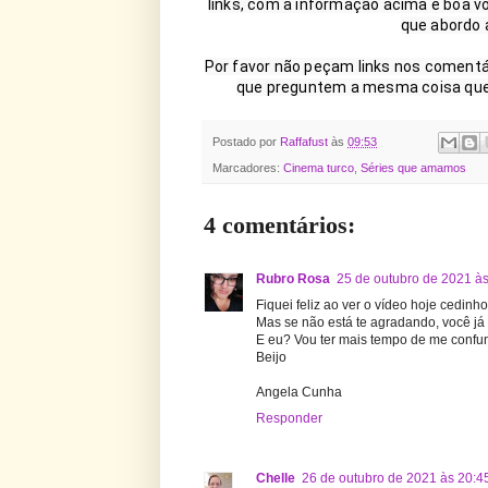
links, com a informação acima e boa vo
que abordo 
Por favor não peçam links nos comentári
que preguntem a mesma coisa que já
Postado por
Raffafust
às
09:53
Marcadores:
Cinema turco
,
Séries que amamos
4 comentários:
Rubro Rosa
25 de outubro de 2021 à
Fiquei feliz ao ver o vídeo hoje cedinh
Mas se não está te agradando, você já
E eu? Vou ter mais tempo de me confun
Beijo
Angela Cunha
Responder
Chelle
26 de outubro de 2021 às 20:4