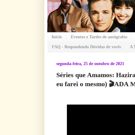
Início
Eventos e Tardes de autógrafos
FAQ - Respondendo Dúvidas de vocês
A 
segunda-feira, 25 de outubro de 2021
Séries que Amamos: Haziran
eu farei o mesmo) 🎬ADA 