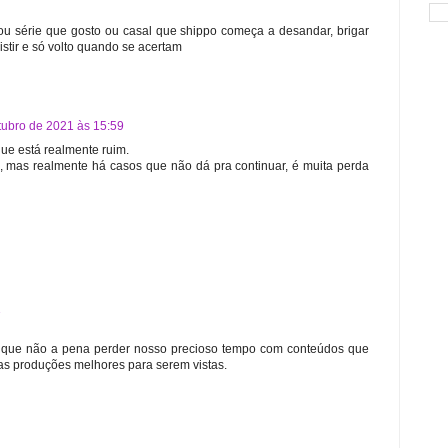
u série que gosto ou casal que shippo começa a desandar, brigar
sistir e só volto quando se acertam
tubro de 2021 às 15:59
que está realmente ruim.
 mas realmente há casos que não dá pra continuar, é muita perda
1
 que não a pena perder nosso precioso tempo com conteúdos que
ras produções melhores para serem vistas.