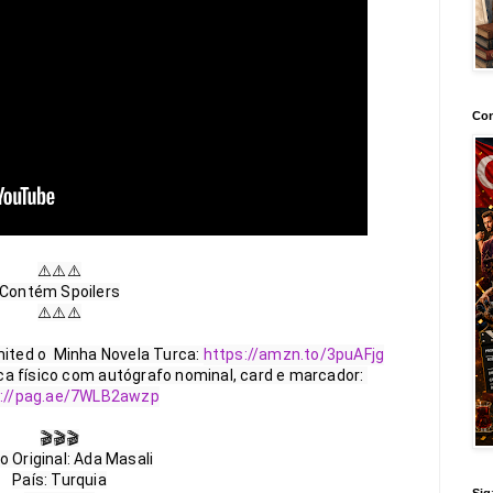
Con
⚠️⚠️⚠️

Contém Spoilers

⚠️⚠️⚠️

mited o  Minha Novela Turca: 
https://amzn.to/3puAFjg
a físico com autógrafo nominal, card e marcador: 
s://pag.ae/7WLB2awzp
🎬🎬🎬

o Original: Ada Masali

País: Turquia

Sig