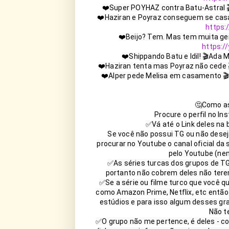
❤️Super POYHAZ contra Batu-Astral 
❤️Haziran e Poyraz conseguem se casar
https:
❤️Beijo? Tem. Mas tem muita ge
https:
❤️Shippando Batu e Idil! 🎬Ada Ma
❤️Haziran tenta mas Poyraz não cede 
❤️Alper pede Melisa em casamento 🎬A
🤔Como as
Procure o perfil no I
✅Vá até o Link deles na 
Se você não possui TG ou não deseja
procurar no Youtube o canal oficial d
pelo Youtube (nem
✅As séries turcas dos grupos de TG 
portanto não cobrem deles não tere
✅Se a série ou filme turco que você q
como Amazon Prime, Netflix, etc então
estúdios e para isso algum desses gr
Não t
✅O grupo não me pertence, é deles - co