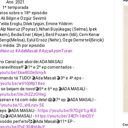
Ano: 2021

1ª temporada

ios sobre o 18º episódio

Ali Bilgin e Özgür Sevimli

elda Eroglu, Dilek Iyigün, Emine Yildirim

 Alp Navruz (Poyraz), Nihan Büyükagaç (Selma), Ipek 
em), Bedia Ener (Aliye), Beril Pozam (Idil), Cem Kenar 
engi(Melisa), Eylül Ersöz (Nehir), Özge Demirtel(Biricik)

 média: 2h por episódio

pNavruz
#AdaMasali
#AyçaAysinTuran
no Canal que abordei ADA MASALI:

aravilhosa!!! 🎬1º e 2º ep comentados - 
//youtu.be/Ekw8G0eSmyA
imando tá TUDO! 🎬Ada Masali 🎬3º e 4º eps - 
//youtu.be/wVt0jWp1Xeo
 se beijam de novo!🎬5º e 6º ep 🎬ADA MASALI - 
//youtu.be/UwJh2ZzOHsg
iran e tá com ódio dela! 😱🎬7º ep 🎬ADA MASALI - 
//youtu.be/O_xHLnzv-5E
 eps 🎬ADA MASALI - 
https://youtu.be/R7QgV1Ly4E0
 Ep🎬ADA MASALI - 
https://youtu.be/34EPr1dnQ5Y
sódio perfeito🥰🎬Ada Masali🎬11º EP - 
Con
//youtu.be/PoE304HdAuY