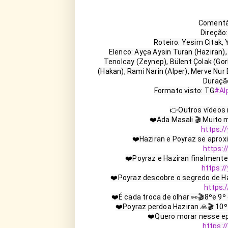
Comentár
Direção: 
Roteiro: Yesim Citak, Y
Elenco: Ayça Aysin Turan (Haziran),
Tenolcay (Zeynep), Bülent Çolak (Gork
(Hakan), Rami Narin (Alper), Merve Nur B
Duração
Formato visto: TG
#Al
👉Outros vídeos 
❤️Ada Masali 🎬 Muito m
https:
❤️Haziran e Poyraz se aprox
https:
❤️Poyraz e Haziran finalmente
https:
❤️Poyraz descobre o segredo de Haz
https:
❤️É cada troca de olhar 👀🎬8ºe 9º
❤️Poyraz perdoa Haziran 🙏🎬 10º
❤️Quero morar nesse epi
https: