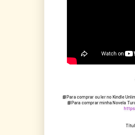
📘Para comprar ou ler no Kindle Unli
📘Para comprar minha Novela Turc
http
Títul