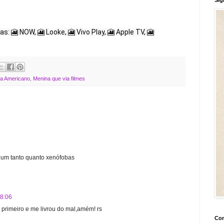
s: 🎦 NOW, 🎦 Looke, 🎦 Vivo Play, 🎦 Apple TV, 🎦 
a Americano
,
Menina que via filmes
e um tanto quanto xenófobas
08:06
 primeiro e me livrou do mal,amém! rs
Con