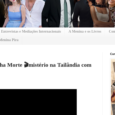
Entrevistas e Mediações Internacionais
A Menina e os Livros
Con
Menina Pira
Cur
ha Morte 🎬mistério na Tailândia com