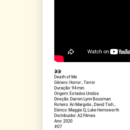
🎬🎬

Death of Me

Gênero: Horror , Terror

Duração: 94 min.

Origem: Estados Unidos

Direção: Darren Lynn Bousman

Roteiro: Ari Margolis , David Tish , 

Elenco: Maggie Q, Luke Hemsworth

Distribuidor: A2 Filmes

Ano: 2020
#07
