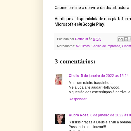
Cabine on-line à convite da distribuidora

Verifique a disponibilidade nas plataforma
Microsoft e 🎦 Google Play.
Postado por
Raffafust
às
07:29
Marcadores:
A2 Filmes
,
Cabine de Imprensa
,
Cinem
3 comentários:
Chelle
5 de janeiro de 2022 às 15:24
Mais um roteiro fraquinho....
Me ajuda a te ajudar Hollywood.
A questão dos estereótipos é horrível 
Responder
Rubro Rosa
6 de janeiro de 2022 às 
Rsrsrss graças a Deus ela viu a bomba
Passando com louvor!!!