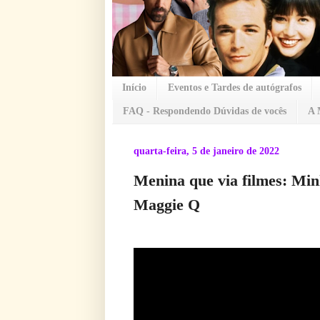
Início
Eventos e Tardes de autógrafos
FAQ - Respondendo Dúvidas de vocês
A 
quarta-feira, 5 de janeiro de 2022
Menina que via filmes: Min
Maggie Q