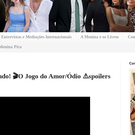
Entrevistas e Mediações Internacionais
A Menina e os Livros
Con
Menina Pira
Cur
ndo! 🎬O Jogo do Amor/Ódio ⚠️spoilers