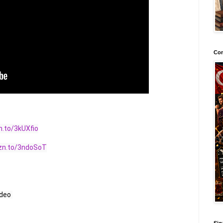
Con
.to/3kUXfio​
zn.to/3ndoSoT
eo 

Sig