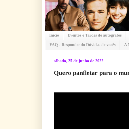
Início
Eventos e Tardes de autógrafos
FAQ - Respondendo Dúvidas de vocês
A 
sábado, 25 de junho de 2022
Quero panfletar para o mu