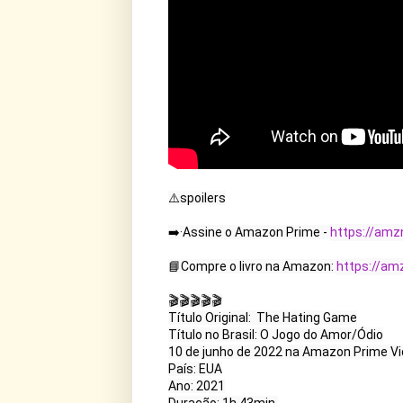
⚠️spoilers

➡️·Assine o Amazon Prime - 
https://amzn
📘Compre o livro na Amazon: 
https://am
🎬🎬🎬🎬🎬

Título Original:  The Hating Game

Título no Brasil: O Jogo do Amor/Ódio

10 de junho de 2022 na Amazon Prime Vid
País: EUA

Ano: 2021
