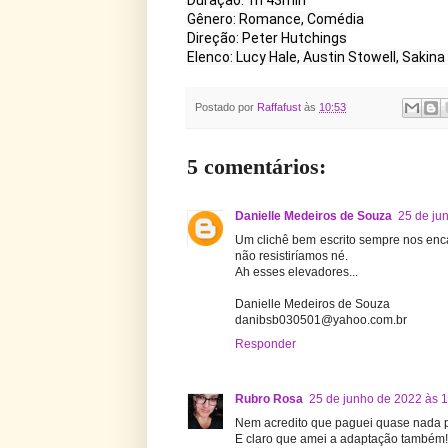
Duração: 1h 43min 

Gênero: Romance, Comédia

Direção: Peter Hutchings

Elenco: Lucy Hale, Austin Stowell, Sakina
Postado por
Raffafust
às
10:53
5 comentários:
Danielle Medeiros de Souza
25 de ju
Um clichê bem escrito sempre nos enc
não resistiríamos né.
Ah esses elevadores...
Danielle Medeiros de Souza
danibsb030501@yahoo.com.br
Responder
Rubro Rosa
25 de junho de 2022 às 
Nem acredito que paguei quase nada por 
E claro que amei a adaptação também!