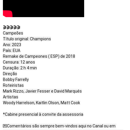
🎬🎬🎬🎬🎬

Campeões

Título original: Champions

Ano: 2023

País: EUA

Remake de Campeones ( ESP) de 2018

Censura: 12 anos

Duração: 2 h 4 min

Direção

Bobby Farrelly

Roteiristas

Mark Rizzo, Javier Fesser e David Marqués

Artistas

Woody Harrelson, Kaitlin Olson, Matt Cook

*Cabine presencial à convite da assessoria

💌Comentários são sempre bem-vindos aqui no Canal ou em 