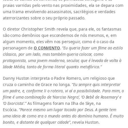
praias varridas pelo vento nas proximidades, ela se depara com
uma trama envolvendo assassinatos, sacrilégios e verdades
aterrorizantes sobre o seu próprio passado.
O diretor Christopher Smith revela que, para ele, os fantasmas
são como demônios que escondemos de nós mesmos, e, em
algum momento, eles vêm nos perseguir, como é o caso da
personagem de
O CONVENTO
.
“Eu queria fazer um filme ao estilo
clássico, por um lado, mas também queria colocar, como
protagonista, uma jovem moderna, secular, que é levada de volta à
Idade Média, tanto de forma literal quanto metafórica.”
Danny Huston interpreta o Padre Romero, um religioso que
cruza o caminho de Grace no longa.
“Eu sempre quis interpretar
um padre, e, conforme li o roteiro, vi aí a possibilidade. Para mim, o
filme é uma combinação de ‘Narciso Negro’, ‘O Bebê de Rosemary’ e
‘O Exorcista’.”
As filmagens foram na Ilha de Skye, na
Escócia.
“Parece mesmo um lugar tocado por Deus. A gente tem
uma ideia de como era o mundo antes do domínio humano. É muito
bonito, e distante de qualquer cidade”
, revela Huston.